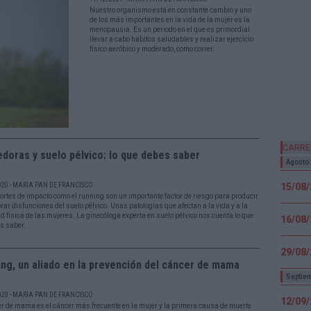
Nuestro organismo está en constante cambio y uno
de los más importantes en la vida de la mujer es la
menopausia. Es un periodo en el que es primordial
llevar a cabo hábitos saludables y realizar ejercicio
físico aeróbico y moderado, como correr.
CARRE
doras y suelo pélvico: lo que debes saber
Agosto
020 - MARÍA PAN DE FRANCISCO
15/08
ortes de impacto como el running son un importante factor de riesgo para producir
rar disfunciones del suelo pélvico. Unas patologías que afectan a la vida y a la
ad física de las mujeres. La ginecóloga experta en suelo pélvico nos cuenta lo que
16/08
s saber.
29/08
ng, un aliado en la prevención del cáncer de mama
Septie
020 - MARÍA PAN DE FRANCISCO
12/09
er de mama es el cáncer más frecuente en la mujer y la primera causa de muerte