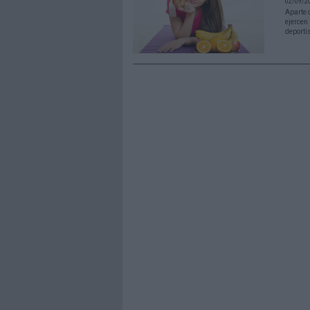
02/09/20
Aparte 
ejercen
deportis