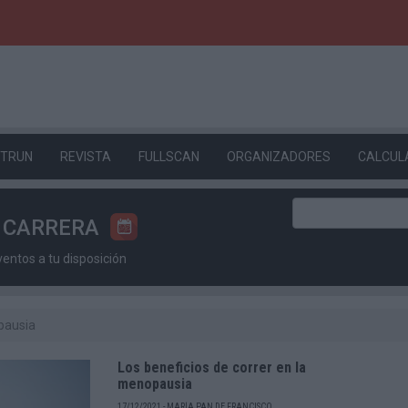
ETRUN
REVISTA
FULLSCAN
ORGANIZADORES
CALCUL
U CARRERA
ntos a tu disposición
pausia
Los beneficios de correr en la
menopausia
17/12/2021 - MARÍA PAN DE FRANCISCO