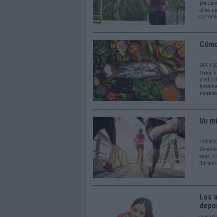
por cán
otros q
correr 
Cómo
24/07/2
Todos s
medio d
tratami
nutrició
Un mi
16/08/2
Un estu
ejercici
durante
Los a
depor