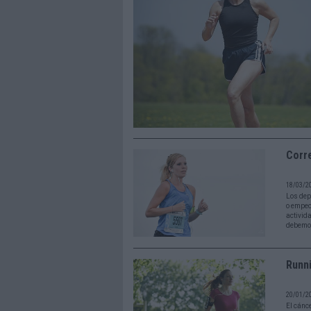
Corre
18/03/2
Los dep
o empeo
activid
debemo
Runni
20/01/2
El cánc