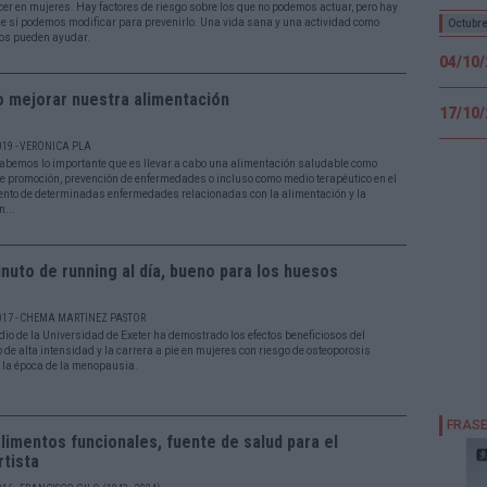
cer en mujeres. Hay factores de riesgo sobre los que no podemos actuar, pero hay
ue sí podemos modificar para prevenirlo. Una vida sana y una actividad como
Octubr
nos pueden ayudar.
04/10
 mejorar nuestra alimentación
17/10
019 - VERÓNICA PLA
abemos lo importante que es llevar a cabo una alimentación saludable como
e promoción, prevención de enfermedades o incluso como medio terapéutico en el
ento de determinadas enfermedades relacionadas con la alimentación y la
n...
nuto de running al día, bueno para los huesos
017 - CHEMA MARTÍNEZ PASTOR
dio de la Universidad de Exeter ha demostrado los efectos beneficiosos del
o de alta intensidad y la carrera a pie en mujeres con riesgo de osteoporosis
 la época de la menopausia.
limentos funcionales, fuente de salud para el
tista