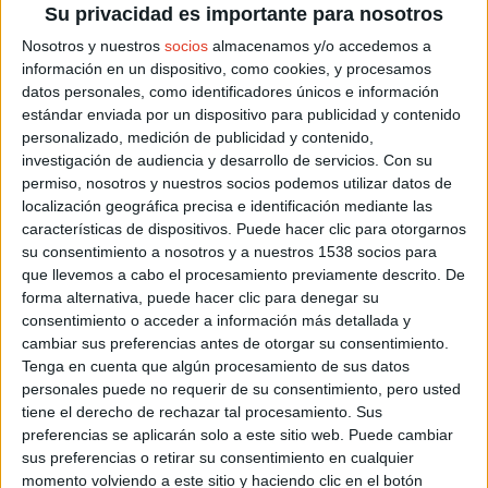
Su privacidad es importante para nosotros
Nosotros y nuestros
socios
almacenamos y/o accedemos a
información en un dispositivo, como cookies, y procesamos
datos personales, como identificadores únicos e información
estándar enviada por un dispositivo para publicidad y contenido
personalizado, medición de publicidad y contenido,
investigación de audiencia y desarrollo de servicios.
Con su
permiso, nosotros y nuestros socios podemos utilizar datos de
Europeo de Helsinki: Mucho más que el
localización geográfica precisa e identificación mediante las
triplete en maratón
características de dispositivos. Puede hacer clic para otorgarnos
14/08/2019 - LUIS BLANCO
su consentimiento a nosotros y a nuestros 1538 socios para
El Campeonato de Europa de Atletismo de 1994 dejó
que llevemos a cabo el procesamiento previamente descrito. De
muchos más momentos para la historia del deporte
español que el triplete de Fiz, García y Juzdado.
forma alternativa, puede hacer clic para denegar su
consentimiento o acceder a información más detallada y
cambiar sus preferencias antes de otorgar su consentimiento.
Tenga en cuenta que algún procesamiento de sus datos
personales puede no requerir de su consentimiento, pero usted
tiene el derecho de rechazar tal procesamiento. Sus
preferencias se aplicarán solo a este sitio web. Puede cambiar
sus preferencias o retirar su consentimiento en cualquier
momento volviendo a este sitio y haciendo clic en el botón