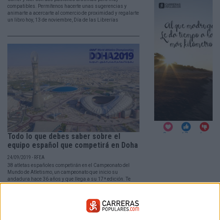
compatibles. Permítenos hacerte unas sugerencias y
animarte a acercarte al comercio de proximidad y regalarte
un libro hoy, 13 de noviembre, Día de las Librerías
Todo lo que debes saber sobre el
equipo español que competirá en Doha
24/09/2019 - RFEA
38 atletas españoles competirán en el Campeonato del
Mundo de Atletismo, un campeonato que inicio su
andadura hace 36 años y que llega a su 17ª edición. Te
contamos a continuación absolutamente todo sobre el
equipo español en Doha.