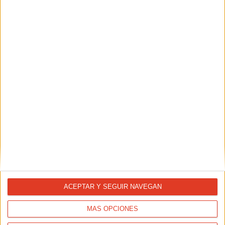
Libros de running para leer en
vacaciones
26/07/2017 - LUIS BLANCO
Estamos en pleno periodo de vacaciones para la mayoría.
Y como a los que estamos ‘enganchados’ a esto de correr
también nos gusta leer sobre este deporte que nos
apasiona, aquí os dejamos unas humildes
recomendaciones de lectura para vuestros días de
descanso.
ACEPTAR Y SEGUIR NAVEGAN
MÁS OPCIONES