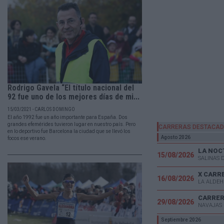
Rodrigo Gavela “El título nacional del
92 fue uno de los mejores días de mi...
15/03/2021 - CARLOS DOMINGO
El año 1992 fue un año importante para España. Dos
grandes efemérides tuvieron lugar en nuestro país. Pero
CARRERAS DESTACA
en lo deportivo fue Barcelona la ciudad que se llevó los
Agosto 2026
focos ese verano.
LA NOC
15/08/2026
SALINAS 
X CARR
16/08/2026
LA ALDEH
CARRER
29/08/2026
NAVAJAS 
Septiembre 2026