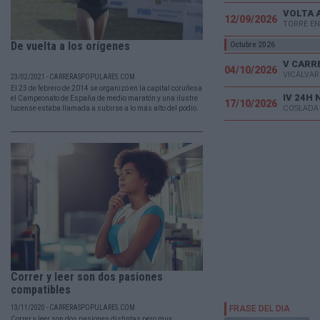
VOLTA 
12/09/2026
TORRE EN
De vuelta a los orígenes
Octubre 2026
04/10/2026
VICÁLVAR
23/02/2021 - CARRERASPOPULARES.COM
El 23 de febrero de 2014 se organizó en la capital coruñesa
IV 24H
el Campeonato de España de medio maratón y una ilustre
17/10/2026
COSLADA
lucense estaba llamada a subirse a lo más alto del podio.
Correr y leer son dos pasiones
compatibles
13/11/2020 - CARRERASPOPULARES.COM
Correr y leer son dos pasiones distintas pero muy