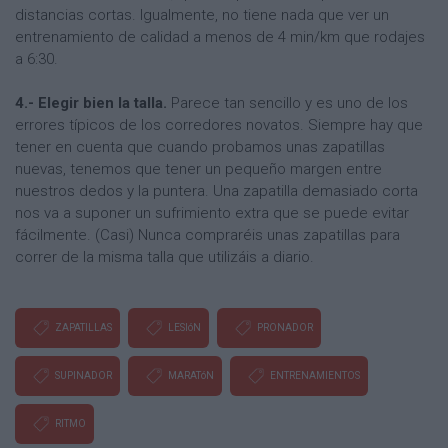
distancias cortas. Igualmente, no tiene nada que ver un
entrenamiento de calidad a menos de 4 min/km que rodajes
a 6:30.
4.- Elegir bien la talla.
Parece tan sencillo y es uno de los
errores típicos de los corredores novatos. Siempre hay que
tener en cuenta que cuando probamos unas zapatillas
nuevas, tenemos que tener un pequeño margen entre
nuestros dedos y la puntera. Una zapatilla demasiado corta
nos va a suponer un sufrimiento extra que se puede evitar
fácilmente. (Casi) Nunca compraréis unas zapatillas para
correr de la misma talla que utilizáis a diario.
ZAPATILLAS
LESIóN
PRONADOR
SUPINADOR
MARATóN
ENTRENAMIENTOS
RITMO