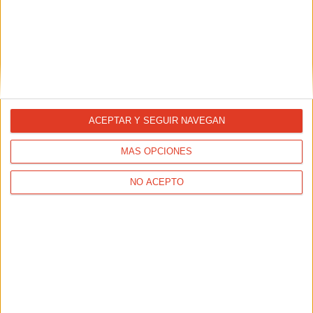
MATERIAL DEPORTIVO
Las zapatillas mejor valoradas en las pruebas de
2025
ACEPTAR Y SEGUIR NAVEGAN
MÁS OPCIONES
NO ACEPTO
MATERIAL DEPORTIVO
Running urbano vs. trail: ¿qué equipamiento
necesita cada estilo?