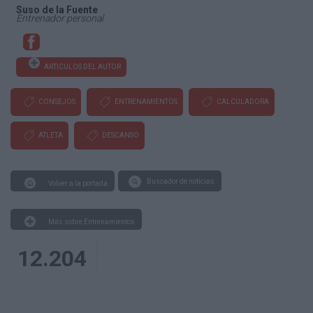
Suso de la Fuente
Entrenador personal
ARTICULOS DEL AUTOR
CONSEJOS
ENTRENAMIENTOS
CALCULADORA
ATLETA
DESCANSO
Buscador de noticias
Volver a la portada
Más sobre Entrenamientos
12.204