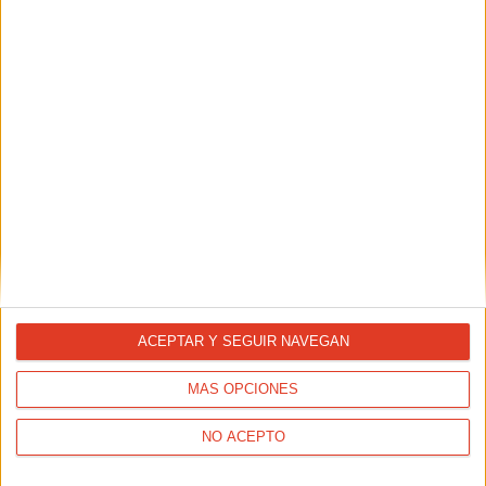
ENTRENAMIENTOS
Plan para principiantes: de cero a correr 10K en 1
hora
ACEPTAR Y SEGUIR NAVEGAN
MÁS OPCIONES
NO ACEPTO