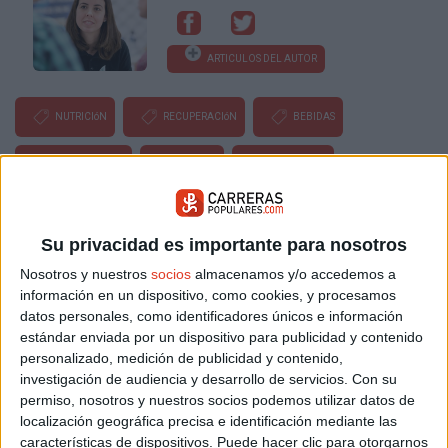
ARTICULOS DEL AUTOR
NUTRICIóN
RECUPERACIóN
BEBIDAS
RENDIMIENTO
FRUTAS
PROTEíNAS
MINERALES
COMPETICIóN
CONSEJOS
Su privacidad es importante para nosotros
ENTRENAMIENTOS
MEDICINA
Nosotros y nuestros
socios
almacenamos y/o accedemos a
información en un dispositivo, como cookies, y procesamos
datos personales, como identificadores únicos e información
Buscador de noticias
Volver a la portada
estándar enviada por un dispositivo para publicidad y contenido
personalizado, medición de publicidad y contenido,
investigación de audiencia y desarrollo de servicios.
Con su
Más sobre Nutrición
permiso, nosotros y nuestros socios podemos utilizar datos de
localización geográfica precisa e identificación mediante las
15.804
características de dispositivos. Puede hacer clic para otorgarnos