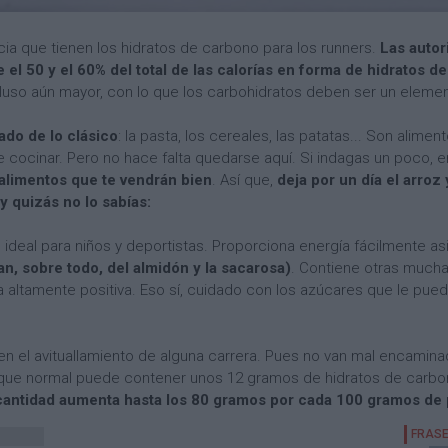
ia que tienen los hidratos de carbono para los runners.
Las autor
 el 50 y el 60% del total de las calorías en forma de hidratos d
cluso aún mayor, con lo que los carbohidratos deben ser un elemen
do de lo clásico
: la pasta, los cereales, las patatas... Son alime
e cocinar. Pero no hace falta quedarse aquí. Si indagas un poco, 
alimentos que te vendrán bien
. Así que,
deja por un día el arro
y quizás no lo sabías:
o ideal para niños y deportistas. Proporciona energía fácilmente as
an, sobre todo, del almidón y la sacarosa)
. Contiene otras much
altamente positiva. Eso sí, cuidado con los azúcares que le puedas
o en el avituallamiento de alguna carrera. Pues no van mal encamin
coque normal puede contener unos 12 gramos de hidratos de carbo
 cantidad aumenta hasta los 80 gramos por cada 100 gramos de