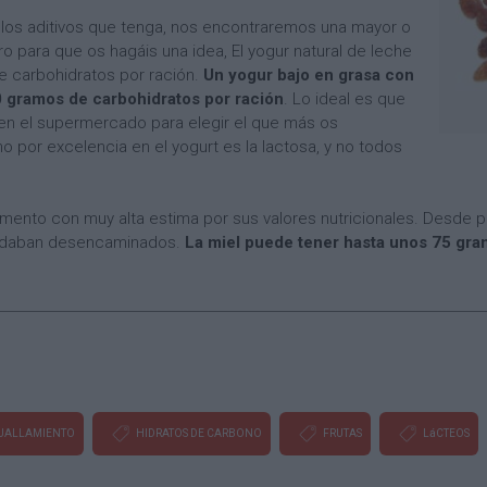
 los aditivos que tenga, nos encontraremos una mayor o
 para que os hagáis una idea, El yogur natural de leche
e carbohidratos por ración.
Un yogur bajo en grasa con
0 gramos de carbohidratos por ración
. Lo ideal es que
s en el supermercado para elegir el que más os
o por excelencia en el yogurt es la lactosa, y no todos
imento con muy alta estima por sus valores nutricionales. Desde
andaban desencaminados.
La miel puede tener hasta unos 75 gr
UALLAMIENTO
HIDRATOS DE CARBONO
FRUTAS
LáCTEOS