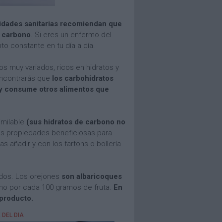
idades sanitarias recomiendan que
e carbono
. Si eres un enfermo del
to constante en tu día a día.
ntos muy variados, ricos en hidratos y
encontrarás que
los carbohidratos
z y consume otros alimentos que
imilable
(sus hidratos de carbono no
as propiedades beneficiosas para
 añadir y con los fartons o bollería
ados. Los orejones
son albaricoques
no por cada 100 gramos de fruta.
En
 producto.