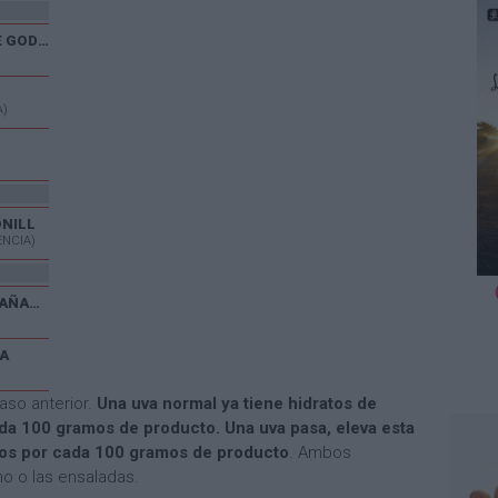
XXX CARRERA POPULAR DE GODELLETA
A)
ONILL
ENCIA)
V CARRERA POPULAR EL CAÑAVERAL
A
aso anterior.
Una uva normal ya tiene hidratos de
a 100 gramos de producto. Una uva pasa, eleva esta
mos por cada 100 gramos de producto
. Ambos
no o las ensaladas.