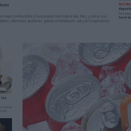
NUTRI
dores
deport
Para baja
 el mejor combustible y funcionarás bien todo el día. Pero, ¿cuál es esa
hacer ej
atos, vitaminas, proteínas, grasas e hidratación. Lee y te lo explicamos.
 los
, en grasa
s de...