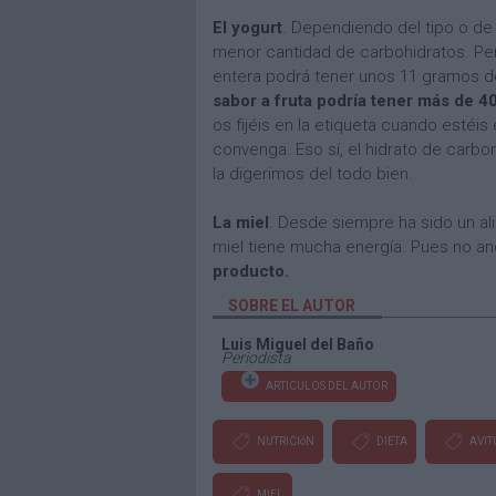
El yogurt
. Dependiendo del tipo o de
menor cantidad de carbohidratos. Pero
entera podrá tener unos 11 gramos d
sabor a fruta podría tener más de 4
os fijéis en la etiqueta cuando estéi
convenga. Eso sí, el hidrato de carbon
la digerimos del todo bien.
La miel
. Desde siempre ha sido un al
miel tiene mucha energía. Pues no 
producto.
SOBRE EL AUTOR
Luis Miguel del Baño
Periodista
ARTICULOS DEL AUTOR
NUTRICIóN
DIETA
AVIT
MIEL