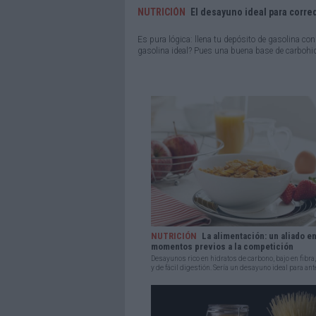
NUTRICIÓN
El desayuno ideal para corre
Es pura lógica: llena tu depósito de gasolina con
gasolina ideal? Pues una buena base de carbohidr
NUTRICIÓN
La alimentación: un aliado en
momentos previos a la competición
Desayunos rico en hidratos de carbono, bajo en fibra
y de fácil digestión. Sería un desayuno ideal para ante