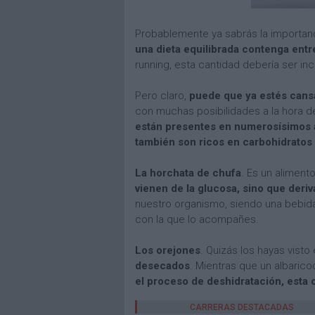
Probablemente ya sabrás la importanc
una dieta equilibrada contenga entre
running, esta cantidad debería ser in
Pero claro,
puede que ya estés cansa
con muchas posibilidades a la hora d
están presentes en numerosísimos 
también son ricos en carbohidratos 
La horchata de chufa
. Es un aliment
vienen de la glucosa, sino que deriv
nuestro organismo, siendo una bebida 
con la que lo acompañes.
Los orejones
. Quizás los hayas vist
desecados
. Mientras que un albari
el proceso de deshidratación, esta
CARRERAS DESTACADAS