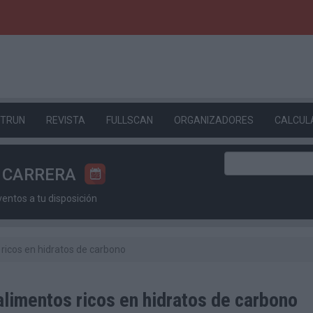
ETRUN
REVISTA
FULLSCAN
ORGANIZADORES
CALCUL
U CARRERA
ntos a tu disposición
 ricos en hidratos de carbono
 alimentos ricos en hidratos de carbono