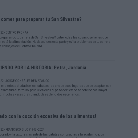
comer para preparar tu San Silvestre?
022 - CENTRO PRONAF
preparando tu carrera de San Silvestree? Entre todas las cosas que tienes que
r está la alimentación. No descuides esta parte y evita problemas en tu carrera.
os consejos del Centro PRONAF.
IENDO POR LA HISTORIA: Petra, Jordania
2022 - JORGE GONZÁLEZ DE MATAUCO
la misteriosa ciudad de los nabateos, es uno de esos lugares que se adaptan con
 exactitud al término, porque en ellos el paso del tiempo se percibe con mayor
ad, muchas veces disfrutando de espléndidos escenarios.
ado con la cocción excesiva de los alimentos!
22 - FRANCISCO GILO (1943 - 2024)
 dorado y la textura crujiente de las patatas son gracias a la acrilamida, un