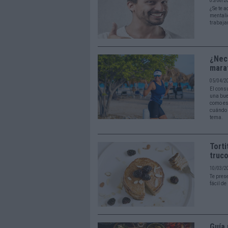
05/08/2
¿Se te 
mentali
trabaja
¿Nec
mara
05/04/2
El cons
una bue
como es
cuándo 
tema.
Torti
truc
10/03/2
Te pres
fácil de
Guía 