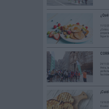
¿Qué 
11/12/2
¿Estás 
prepara
Sigue l
CORR
24/11/
Petra, 
perfecta
facilid
¡Cuid
15/10/20
El color