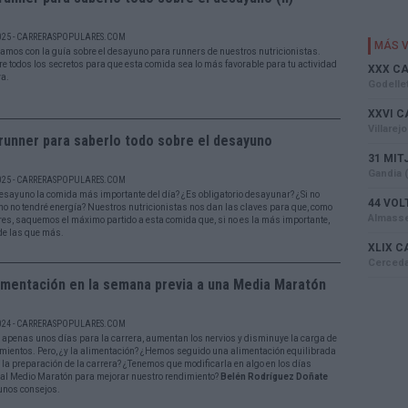
025 - CARRERASPOPULARES.COM
amos con la guía sobre el desayuno para runners de nuestros nutricionistas.
e todos los secretos para que esta comida sea lo más favorable para tu actividad
va.
runner para saberlo todo sobre el desayuno
025 - CARRERASPOPULARES.COM
desayuno la comida más importante del día? ¿Es obligatorio desayunar? ¿Si no
o no tendré energía? Nuestros nutricionistas nos dan las claves para que, como
res, saquemos el máximo partido a esta comida que, si no es la más importante,
de las que más.
imentación en la semana previa a una Media Maratón
024 - CARRERASPOPULARES.COM
apenas unos días para la carrera, aumentan los nervios y disminuye la carga de
mientos. Pero, ¿y la alimentación? ¿Hemos seguido una alimentación equilibrada
 la preparación de la carrera? ¿Tenemos que modificarla en algo en los días
 al Medio Maratón para mejorar nuestro rendimiento?
Belén Rodríguez Doñate
unos consejos.