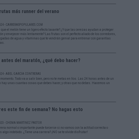
rutas más runner del verano
024 - CARRERASPOPULARES.COM
 que el melón tiene un ligero efecto laxante? ¿Y que las cerezas ayudan a proteger
ón y envejecer más lentamente? Las frutas son el perfecto aliado de los corredores,
gadas de agua y vitaminas que te vendrán genial para entrenar con garantías
ías.
a antes del maratón, ¿qué debo hacer?
024 - ABEL GARCÍA CONTRERAS
 momento. Todo va a salir bien, pero no te metas en líos. Las 24 horas antes de un
 hay unas cuantas cosas que debes hacer, y otras que no debes. Hacemos un
res este fin de semana? No hagas esto
023 - CHEMA MARTÍNEZ PASTOR
rera normal o importante puede torcerse si no vamos con la actitud correcta o
 algo indebido. ¿Tiene una carrera? ¡NO se te olvide disfrutar!