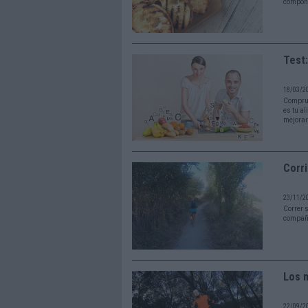
compone
Test:
18/03/2
Comprue
es tu al
mejorar
Corr
23/11/2
Correr 
compañe
Los 
22/09/2