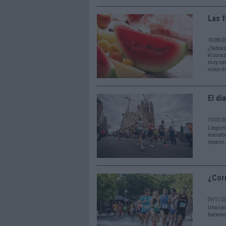
Las f
10/08/2
¿Sabías
el coraz
muy car
estos d
El dí
13/03/2
Llegó el
maratón
repaso.
¿Cor
09/11/2
Una car
hacemos