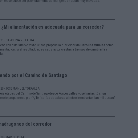
nte que puede ser potencialmente cancerígeno en dosis muy elevadas.
 ¿Mi alimentación es adecuada para un corredor?
021 - CAROLINA VILLALBA
ba con este simple test que nos propone la nutricionista
Carolina Villalba
cómo
imentación; si el resultado no es satisfactorio
estas a tiempo de cambiarla
y
la.
iendo por el Camino de Santiago
020 - JOSÉ MANUEL TORRALBA
seis etapas del Camino de Santiago desde Roncesvalles ¿qué harías tú si un
ro te propone ese plan? ¿Te tirarías de cabeza al reto o te entrarían las mil dudas?
madrugones del corredor
020 - MARIO TROTA