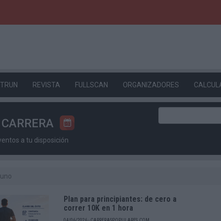
ETRUN
REVISTA
FULLSCAN
ORGANIZADORES
CALCUL
U CARRERA
ntos a tu disposición
yuno
Plan para principiantes: de cero a
correr 10K en 1 hora
04/06/2026 - CARRERASPOPULARES.COM