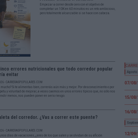
Empezar a correr desde cero con el objetivo de
completar un 10K en 60 minutos es un reto ambicioso,
pero totalmente alcanzable si se hace con cabeza.
CARRE
inco errores nutricionales que todo corredor popular
Agosto
ía evitar
026 - CARRERASPOPULARES.COM
07/08
 mucho? Si te alimentas bien, correrás aún más y mejor. Por desconocimiento o por
petu y voluntad de mejorar, a veces caemos en unos errores típicos que, no sólo nos
endir menos, nos pueden poner en serio riesgo.
15/08
16/08
leta del corredor. ¿Vas a correr este puente?
Septie
026 - CARRERASPOPULARES.COM
12/09
unos días de vacaciones, ¿eres de los que salen y se olvidan de su afición