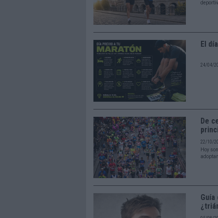
deportiv
El dí
24/04/2
De ce
princ
22/10/2
Hoy son
adoptan
Guía 
¿triá