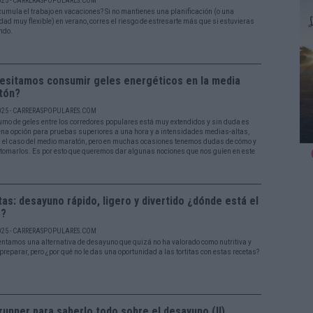
025 - CARRERASPOPULARES.COM
acumula el trabajo en vacaciones? Si no mantienes una planificación (o una
dad muy flexible) en verano, corres el riesgo de estresarte más que si estuvieras
ndo.
esitamos consumir geles energéticos en la media
tón?
025 - CARRERASPOPULARES.COM
umo de geles entre los corredores populares está muy extendidos y sin duda es
na opción para pruebas superiores a una hora y a intensidades medias-altas,
 el caso del medio maratón, pero en muchas ocasiones tenemos dudas de cómo y
tomarlos. Es por esto que queremos dar algunas nociones que nos guíen en este
tas: desayuno rápido, ligero y divertido ¿dónde está el
o?
025 - CARRERASPOPULARES.COM
entamos una alternativa de desayuno que quizá no ha valorado como nutritiva y
 preparar, pero ¿por qué no le das una oportunidad a las tortitas con estas recetas?
runner para saberlo todo sobre el desayuno (II)