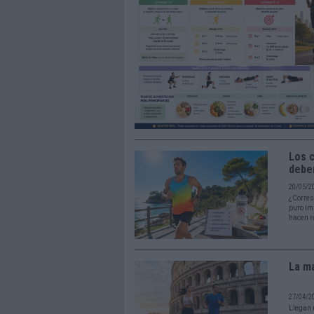
Los c
deber
20/05/2
¿Corres
puro ím
hacen r
La ma
27/04/2
Llegan 