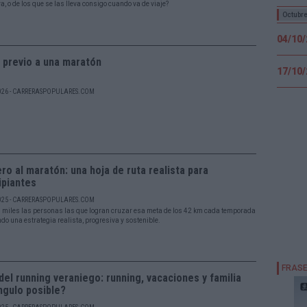
a, o de los que se las lleva consigo cuando va de viaje?
Octubr
04/10
a previo a una maratón
17/10
026 - CARRERASPOPULARES.COM
ro al maratón: una hoja de ruta realista para
ipiantes
025 - CARRERASPOPULARES.COM
 miles las personas las que logran cruzar esa meta de los 42 km cada temporada
do una estrategia realista, progresiva y sostenible.
del running veraniego: running, vacaciones y familia
ngulo posible?