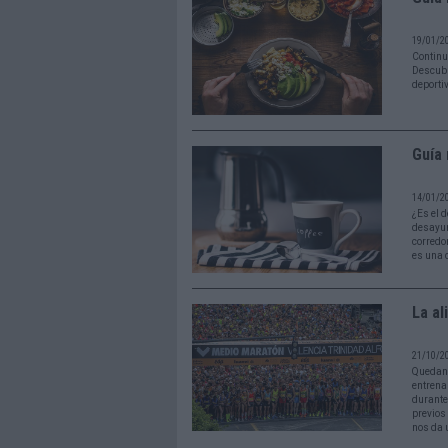
19/01/2
Continu
Descubr
deporti
Guía 
14/01/2
¿Es el 
desayun
corredo
es una 
La al
21/10/2
Quedan 
entrena
durante
previos
nos da 