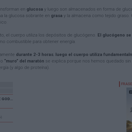
ransforman en
glucosa
y luego son almacenados en forma de gluc
ma la glucosa sobrante en
grasa
y la almacena como tejido graso. 
ico.
 el cuerpo utiliza los depósitos de glucógeno.
El glucógeno s
como combustible para obtener energía.
adamente
durante 2-3 horas
;
luego el cuerpo utiliza fundamental
do
“muro” del maratón
se explica porque nos hemos quedado sin 
rgía (y algo de proteína).
XXX CARRERA POPULAR DE GODELLETA
A)