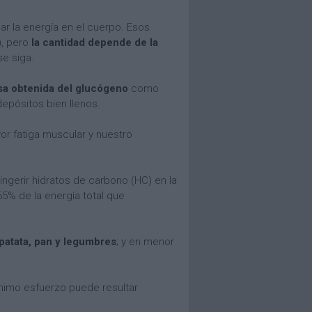
r la energía en el cuerpo. Esos
), pero
la cantidad depende de la
e siga.
sa obtenida del glucógeno
como
epósitos bien llenos.
or fatiga muscular y nuestro
ingerir hidratos de carbono (HC) en la
65% de la energía total que
 patata, pan y legumbres
; y en menor
ínimo esfuerzo puede resultar