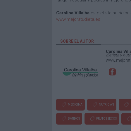
fatiga muscular y podrás ir mejorand
Carolina Villalba
es dietista-nutricioni
www.mejoratudieta.es
SOBRE EL AUTOR
Carolina Vill
dietista y nutr
www.mejoratu
MEDICINA
NUTRICIóN
BATIDOS
FRUTOS SECOS