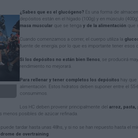
¿Sabes que es el glucógeno?
Es una forma de almacena
depósitos están en el hígado (100g) y en músculo (400g
masa muscular
que se tenga
y de la alimentación
que s
Cuando comenzamos a correr, el cuerpo utiliza la
gluco
fuente de energía; por lo que es importante tener esos d
Si los depósitos no están bien llenos
, se producirá may
rendimiento no mejorará.
Para rellenar y tener completos los depósitos
hay que 
alimentación. Estos hidratos deben suponer entre el 55-
consumimos.
Los HC deben provenir principalmente del
arroz, pasta,
los menos posibles de azúcar refinada.
uede tardar hasta unas 48hs, y si no se han repuesto hasta el m
ndrome de overtraining
.