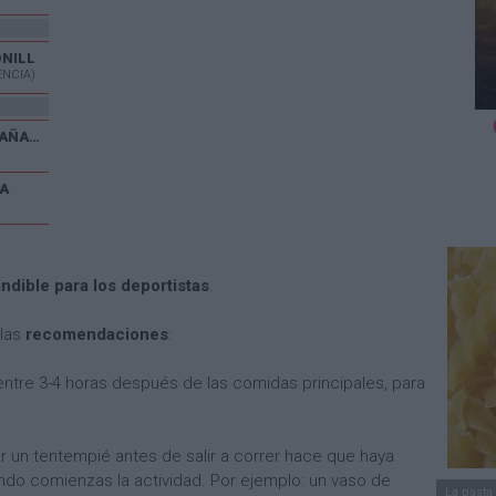
ONILL
ENCIA)
V CARRERA POPULAR EL CAÑAVERAL
A
dible para los deportistas
.
llas
recomendaciones
:
tre 3-4 horas después de las comidas principales, para
ar un tentempié antes de salir a correr hace que haya
ndo comienzas la actividad. Por ejemplo: un vaso de
La pasta