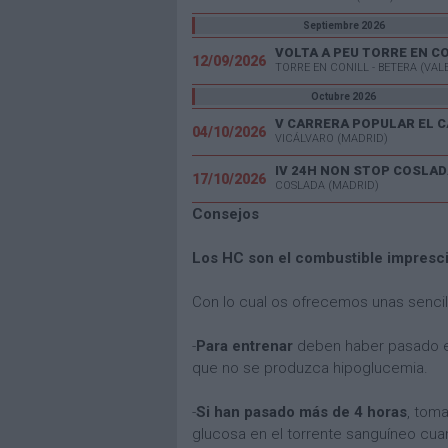
Septiembre 2026
VOLTA A PEU TORRE EN C
12/09/2026
TORRE EN CONILL - BETERA (VAL
Octubre 2026
04/10/2026
VICÁLVARO (MADRID)
IV 24H NON STOP COSLAD
17/10/2026
COSLADA (MADRID)
Consejos
Los HC son el combustible imprescin
Con lo cual os ofrecemos unas senci
-
Para entrenar
deben haber pasado en
que no se produzca hipoglucemia.
-
Si han pasado más de 4 horas
, tom
glucosa en el torrente sanguíneo cua