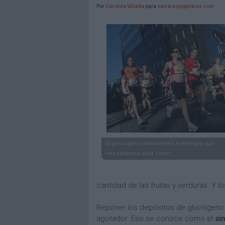
Por
Carolina Villalba
para
carreraspopulares.com
El glucógeno almacenará la energía que
necesitamos para correr
cantidad de las frutas y verduras. Y 
Reponer los depósitos de glucógeno p
agotador. Eso se conoce como el
sí