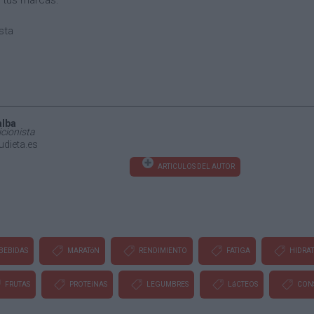
o tus marcas.
sta
alba
icionista
dieta.es
ARTICULOS DEL AUTOR
BEBIDAS
MARATóN
RENDIMIENTO
FATIGA
HIDRA
FRUTAS
PROTEíNAS
LEGUMBRES
LáCTEOS
CON