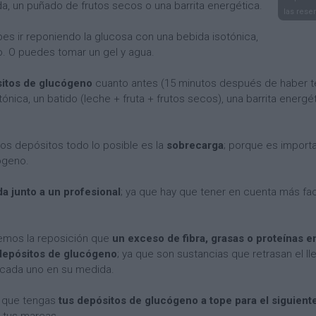
ada, un puñado de frutos secos o una barrita energética.
las rese
bes ir reponiendo la glucosa con una bebida isotónica,
. O puedes tomar un gel y agua.
sitos de glucógeno
cuanto antes (15 minutos después de haber ter
ónica, un batido (leche + fruta + frutos secos), una barrita ener
esos depósitos todo lo posible es la
sobrecarga
; porque es importa
ógeno.
da junto a un profesional
; ya que hay que tener en cuenta más fac
emos la reposición que
un exceso de fibra, grasas o proteínas en
 depósitos de glucógeno
; ya que son sustancias que retrasan el ll
 cada uno en su medida.
 que tengas
tus depósitos de glucógeno a tope para el siguien