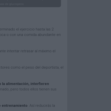
rvas de glucógeno
minado el ejercicio hasta las 2
gética o con una comida abundante en
nte intentar retrasar al máximo el
tores como el peso del deportista, el
 la alimentación, interfieren
enado, pero todos ellos tienen sus
te entrenamiento
. Así reducirás la