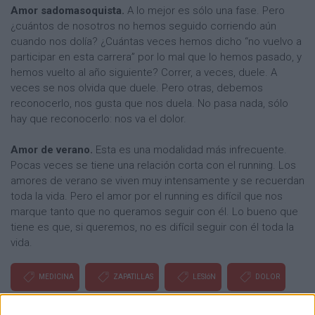
Amor sadomasoquista.
A lo mejor es sólo una fase. Pero
¿cuántos de nosotros no hemos seguido corriendo aún
cuando nos dolía? ¿Cuántas veces hemos dicho “no vuelvo a
participar en esta carrera” por lo mal que lo hemos pasado, y
hemos vuelto al año siguiente? Correr, a veces, duele. A
veces se nos olvida que duele. Pero otras, debemos
reconocerlo, nos gusta que nos duela. No pasa nada, sólo
hay que reconocerlo: nos va el dolor.
Amor de verano.
Esta es una modalidad más infrecuente.
Pocas veces se tiene una relación corta con el running. Los
amores de verano se viven muy intensamente y se recuerdan
toda la vida. Pero el amor por el running es difícil que nos
marque tanto que no queramos seguir con él. Lo bueno que
tiene es que, si queremos, no es difícil seguir con él toda la
vida.
MEDICINA
ZAPATILLAS
LESIóN
DOLOR
CALCULADORA
CORAZóN