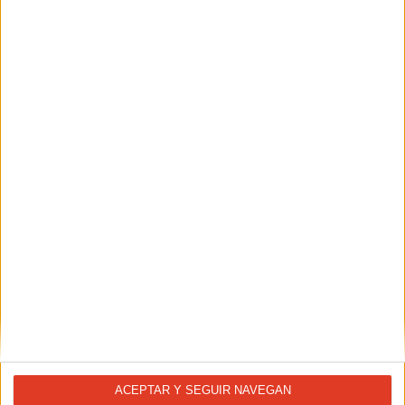
SALUD
El sol y sus consecuencias, protégete
SALUD
¿ Playa o senderismo ?
ACEPTAR Y SEGUIR NAVEGAN