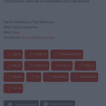
compromete además la estabilidad lumbo-abdominal.
Nacho Martínez y Toni Montoya
NISA Salud Deportiva
Web:
Aquí
Facebook:
Nisa Salud Deportiva
LESIóN
CONSEJOS
ENTRENAMIENTOS
SALUD
EJERCICIOS
RODILLA
TOBILLO
CADERA
PIE
CALAMBRES
RENDIMIENTO
FATIGA
Buscador de noticias
Volver a la portada