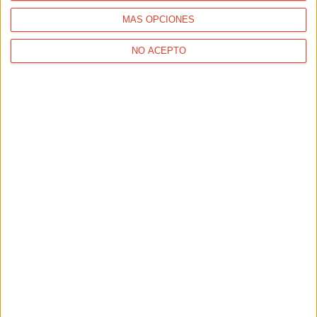
MÁS OPCIONES
NO ACEPTO
SALUD
¡Cuidado, runner! Riesgo de lesiones veraniegas activado