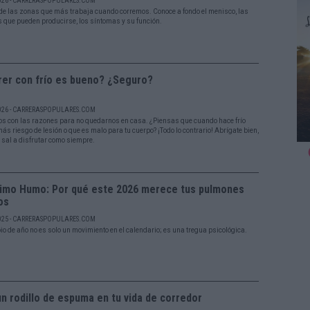
026 - CARRERASPOPULARES.COM
de las zonas que más trabaja cuando corremos. Conoce a fondo el menisco, las
s que pueden producirse, los síntomas y su función.
rer con frío es bueno? ¿Seguro?
026 - CARRERASPOPULARES.COM
s con las razones para no quedarnos en casa. ¿Piensas que cuando hace frío
ás riesgo de lesión o que es malo para tu cuerpo? ¡Todo lo contrario! Abrígate bien,
y sal a disfrutar como siempre.
ltimo Humo: Por qué este 2026 merece tus pulmones
os
025 - CARRERASPOPULARES.COM
io de año no es solo un movimiento en el calendario; es una tregua psicológica.
n rodillo de espuma en tu vida de corredor