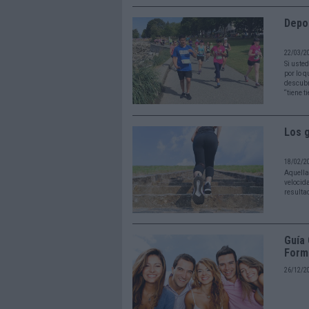
Depo
22/03/2
Si usted
por lo q
descubr
“tiene 
Los g
18/02/2
Aquella
velocid
resulta
Guía 
Form
26/12/2