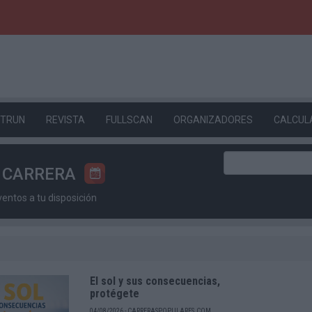
ETRUN
REVISTA
FULLSCAN
ORGANIZADORES
CALCUL
U CARRERA
ntos a tu disposición
El sol y sus consecuencias,
protégete
04/08/2026 - CARRERASPOPULARES.COM