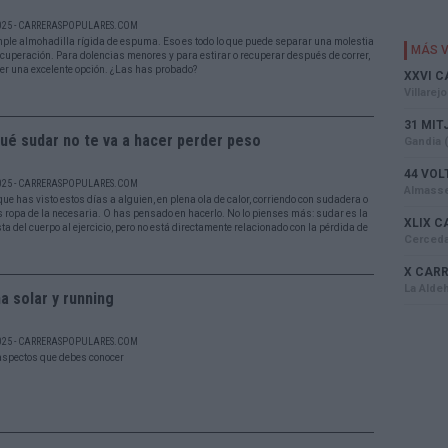
025 - CARRERASPOPULARES.COM
ple almohadilla rígida de espuma. Eso es todo lo que puede separar una molestia
ecuperación. Para dolencias menores y para estirar o recuperar después de correr,
er una excelente opción. ¿Las has probado?
ué sudar no te va a hacer perder peso
025 - CARRERASPOPULARES.COM
ue has visto estos días a alguien, en plena ola de calor, corriendo con sudadera o
 ropa de la necesaria. O has pensado en hacerlo. No lo pienses más: sudar es la
a del cuerpo al ejercicio, pero no está directamente relacionado con la pérdida de
 solar y running
025 - CARRERASPOPULARES.COM
aspectos que debes conocer