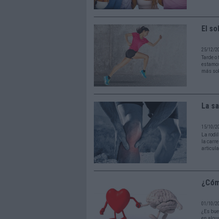
El s
25/12/2
Tarde o
estamos
más sob
La sa
15/10/2
La rodil
la carr
articul
¿Cóm
01/10/2
¿Es bue
en algu