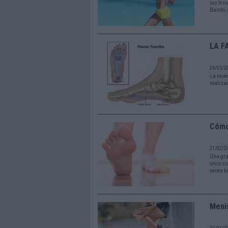
las les
Bando, 
LA F
26/05/2
La moles
realizad
Cómo 
21/02/2
Una gra
unos cu
veces l
Meni