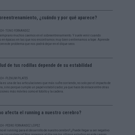
obreentrenamiento, ¿cuándo y por qué aparece?
024 - TONO FERNÁNDEZ
 temprano muchos caemos en el sobreentrenamiento. Y suele venir cuando
 en épocas en las que nos encontramos muy bien o entrenamos a tope. Aprende
re este problema que nos podrá dejar en el dique seco.
lud de tus rodillas depende de su estabilidad
024 - PLENUM PILATES
la es una de las articulaciones que más sufre corriendo, no solo por el impacto de
era, sino porque cumple un papel estabilizador, ya que hace de enlace entre otras
aciones más móviles como el tobillo y la cadera.
o afecta el running a nuestro cerebro?
024 - PEDRO FERNÁNDEZ LÓPEZ
no el running para el desarrollo de nuestro cerebro? ¿Puede llegar a ser negativo
na circunstancia? Nos ponemos al día con los últimos estudios en este campo.