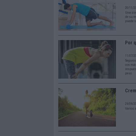
20/11/2
Una sim
de su r
puede s
Por q
11/07/2
Seguro q
con más
respuest
peso.
Crema
26/06/2
Varios 