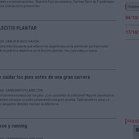
iones y a complicaciones. Nuestra fisio de cabecera, Carmen Sanz de Fisioterapia
nos cuenta cómo prevenirlas.
Octubr
04/10
ASCITIS PLANTAR
17/10
026 - CARLOS BLASCO GARCÍA
tia más frecuente que refieren los deportistas en la planta del pie tras haber
o la práctica deportiva, es la fascitis plantar.
Por Carlos Blasco García
cuidar los pies antes de una gran carrera
026 - CARRERASPOPULARES.COM
n carrera empieza por los pies. ¿Los cuidamos lo suficiente? Aquí te plasmamos
antos consejos si estás preparando una gran prueba. Toda ayuda es poca y a
os pequeños detalles marcan la diferencia.
sco y running