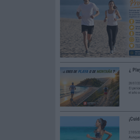
¿ Pla
28/07/2
El peri
el año 
¡Cuid
27/05/2
Aunque 