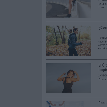
22/01/2
Es una 
lesione
¿Cor
16/01/2
Seguimo
corres m
eso sí, 
El Ú
limpi
29/12/2
El camb
Pon u