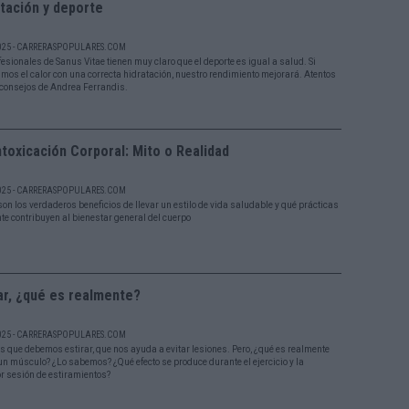
tación y deporte
025 - CARRERASPOPULARES.COM
esionales de Sanus Vitae tienen muy claro que el deporte es igual a salud. Si
mos el calor con una correcta hidratación, nuestro rendimiento mejorará. Atentos
 consejos de Andrea Ferrandis.
toxicación Corporal: Mito o Realidad
025 - CARRERASPOPULARES.COM
son los verdaderos beneficios de llevar un estilo de vida saludable y qué prácticas
te contribuyen al bienestar general del cuerpo
ar, ¿qué es realmente?
025 - CARRERASPOPULARES.COM
 que debemos estirar, que nos ayuda a evitar lesiones. Pero, ¿qué es realmente
 un músculo? ¿Lo sabemos? ¿Qué efecto se produce durante el ejercicio y la
or sesión de estiramientos?