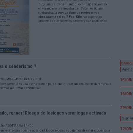
Ojo, runners. Cada minuto que corremos bajo el sol
en verano afecta a nuestra piel. Sabemos actuar
contra el calor pero,
¿sabemos protegernos
eficazmente del sol? Fco. Gilo
nos expone los
problemas que podemos padecer y sus soluciones.
CARRE
ya o senderismo ?
Agosto
026 - CARRERASPOPULARES.COM
15/08
odo vacacional es una buena excusa para ejercitar esos músculos que durante todo
solemos maltratar o anquilosar.
16/08
29/08
ado, runner! Riesgo de lesiones veraniegas activado
Septie
026 - FISIOTERAPIA BANDO
12/09
en verano baje nuestra actividad, los corredores no dejamos de estar expuestos a