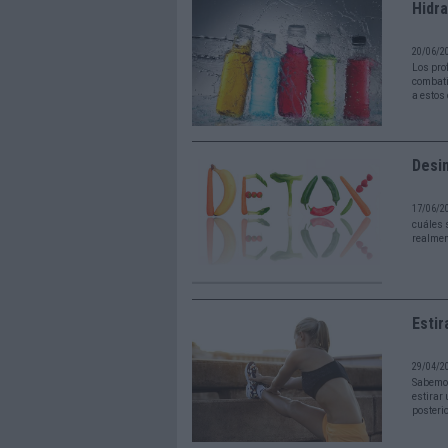
Hidra
20/06/2
Los prof
combati
a estos
Desin
17/06/2
cuáles 
realmen
Estir
29/04/2
Sabemos
estirar
posteri