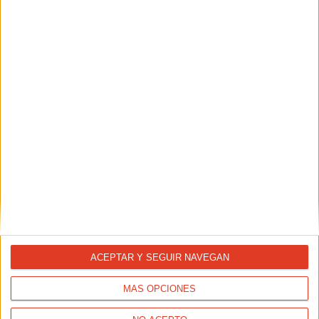
NUTRICIÓN
Sopas frías para runners: ¡hay vida más allá del
gazpacho!
ACEPTAR Y SEGUIR NAVEGAN
MÁS OPCIONES