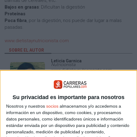
barritas de cereales, etc.
Bajos en grasas
: Dificultan la digestión
Proteínas
Poca fibra
, por la digestión, nos puede dar lugar a malas
pasadas.
www.dietistaynutricionista.com
SOBRE EL AUTOR
Leticia Garnica
Nutricionista
www.dietistaynutricionista.com
ARTICULOS DEL AUTOR
Su privacidad es importante para nosotros
Nosotros y nuestros
socios
almacenamos y/o accedemos a
ENTRENAMIENTOS
NUTRICIóN
DESAYUNO
información en un dispositivo, como cookies, y procesamos
datos personales, como identificadores únicos e información
estándar enviada por un dispositivo para publicidad y contenido
CALAMBRES
RENDIMIENTO
DIETA
personalizado, medición de publicidad y contenido,