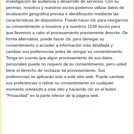
investigación de audiencia y desarrollo de servicios.
Con su
HIDRATOS DE CARBONO
FRUTOS SECOS
FRUTAS
permiso, nosotros y nuestros socios podemos utilizar datos de
localización geográfica precisa e identificación mediante las
PROTEíNAS
LáCTEOS
CENA
características de dispositivos. Puede hacer clic para otorgarnos
su consentimiento a nosotros y a nuestros 1538 socios para
que llevemos a cabo el procesamiento previamente descrito. De
Buscador de noticias
Volver a la portada
forma alternativa, puede hacer clic para denegar su
consentimiento o acceder a información más detallada y
cambiar sus preferencias antes de otorgar su consentimiento.
Más sobre Nutrición
Tenga en cuenta que algún procesamiento de sus datos
personales puede no requerir de su consentimiento, pero usted
51.624
tiene el derecho de rechazar tal procesamiento. Sus
preferencias se aplicarán solo a este sitio web. Puede cambiar
sus preferencias o retirar su consentimiento en cualquier
momento volviendo a este sitio y haciendo clic en el botón
"Privacidad" en la parte inferior de la página web.