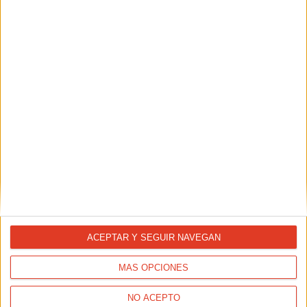
REPORTAJES
¿Quieres ganar un maratón? Hazte keniata o etíope
TAMBIÉN TE PUEDE INTERESAR
ACEPTAR Y SEGUIR NAVEGAN
MÁS OPCIONES
NO ACEPTO