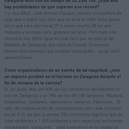
categoría M50 con un tiempo de 2h 25m 14s. ¿Este año
hay posibilidades de que superen ese récord?
“Lo veo difícil. José Antonio Casajús, nuestro compañero de
club que lo batió, nos dice que no está al 100%. Esto quiere
decir que hará dos horas 27 o como mucho 28, es una
máquina y siempre hace grandes tiempos. Pero batir ese
récord lo veo difícil. Igual es más fácil que se bata el del
Maratón de Zaragoza, que está en 2 horas 12 minutos.
Vienen unos keniatas que podrían conseguirlo... ya se verá”,
destaca David.
Como organizadores de un evento de tal magnitud, ¿veis
un impacto positivo en el turismo en Zaragoza durante el
fin de semana de la carrera?
Si, sin duda. Más del 40% de los corredores del Maratón no
son de Zaragoza, y un 18% de los del 10K tampoco. Muchos
madrileños, catalanes, valencianos, navarros, franceses... El
ratio de multiplicación de acompañantes por cada corredor
es de 2.15, así que si vienen 700 corredores significa que en
total recibimos a 1.505 visitantes y eso repercute en hoteles,
restaurantes, transporte... ojalá tuviéramos en la ciudad un