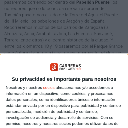
pasaremos corriendo por dentro del
Pabellón Puente
, los
corredores que no lo conozcan se van a sorprender.
También pasaremos al lado de la Torre del Agua, el Puente
del III Milenio, los pabellones de Aragón y de España.
Recorreremos muchos de los barrios de Zaragoza (la
Almozara, Actur, Arrabal, La Jota, Las Fuentes, San José,
Torrero, entre otros) y el centro histórico de la ciudad. Y
entre los kilómetros 18 y 19 pasaremos por el Parque Grande
José Antonio Labordeta (lugar de entrenamiento habitual de
los corredores Zaragozanos) y el Canal Imperial de Aragón,
un tramo muy agradable y relajado, entre árboles y jardines.
Un recorrido variado que seguro encantará a los corredores”,
resalta el Director del evento.
Su privacidad es importante para nosotros
El evento deportivo
Nosotros y nuestros
socios
almacenamos y/o accedemos a
además cuenta con
su
información en un dispositivo, como cookies, y procesamos
parte más solidaria
, desde
datos personales, como identificadores únicos e información
estándar enviada por un dispositivo para publicidad y contenido
hace unos años colabora
personalizado, medición de publicidad y contenido,
con tres proyectos:
investigación de audiencia y desarrollo de servicios.
Con su
•
Medicus Mundi:
permiso, nosotros y nuestros socios podemos utilizar datos de
Asociación de personas