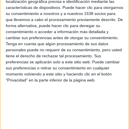
localización geográfica precisa e identificación mediante las
que creen firmemente que
características de dispositivos. Puede hacer clic para otorgarnos
la salud es un derecho
su consentimiento a nosotros y a nuestros 1538 socios para
universal y trabajan cada
que llevemos a cabo el procesamiento previamente descrito. De
día para hacerlo posible.
forma alternativa, puede hacer clic para denegar su
•
Proyecto Hombre:
consentimiento o acceder a información más detallada y
Prevención y tratamiento
cambiar sus preferencias antes de otorgar su consentimiento.
de consumo de alcohol y
Tenga en cuenta que algún procesamiento de sus datos
otras drogas.
personales puede no requerir de su consentimiento, pero usted
•
Ingoa:
Comunidad de
tiene el derecho de rechazar tal procesamiento. Sus
runners y personas que
preferencias se aplicarán solo a este sitio web. Puede cambiar
corren por un mundo
sus preferencias o retirar su consentimiento en cualquier
mejor. Transforman la
momento volviendo a este sitio y haciendo clic en el botón
energía positiva del running en energía real para reducir el
"Privacidad" en la parte inferior de la página web.
índice de pobreza energética.
El
XXI Maratón de Zaragoza
, además cuenta con un
concurso de animación. “Se nos ocurrió hace nueve años, al
ver que había poca gente animando las carreras. Propusimos
a clubes deportivos o agrupaciones escolares que vinieran a
animar el maratón con lo que se les ocurriera (globos,