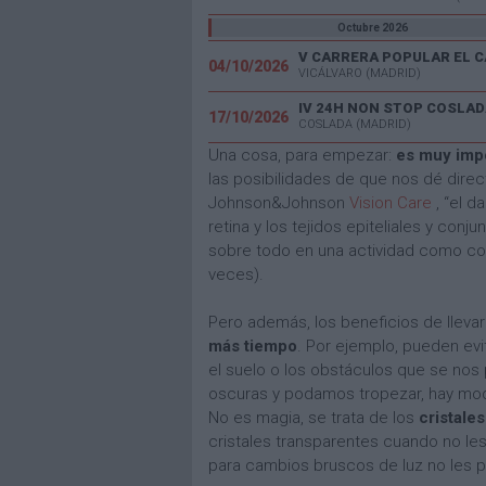
Octubre 2026
04/10/2026
VICÁLVARO (MADRID)
IV 24H NON STOP COSLAD
17/10/2026
COSLADA (MADRID)
Una cosa, para empezar:
es muy imp
las posibilidades de que nos dé direc
Johnson&Johnson
Vision Care
, “el d
retina y los tejidos epiteliales y co
sobre todo en una actividad como cor
veces).
Pero además, los beneficios de lleva
más tiempo
. Por ejemplo, pueden evi
el suelo o los obstáculos que se nos 
oscuras y podamos tropezar, hay mode
No es magia, se trata de los
cristale
cristales transparentes cuando no les
para cambios bruscos de luz no les 