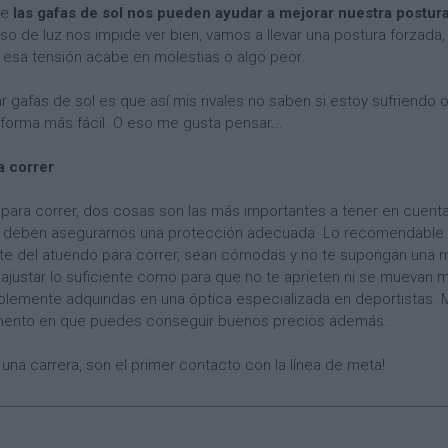
ue
las gafas de sol nos pueden ayudar a mejorar nuestra postur
so de luz nos impide ver bien, vamos a llevar una postura forzada, 
esa tensión acabe en molestias o algo peor.
var gafas de sol es que así mis rivales no saben si estoy sufriendo
forma más fácil. O eso me gusta pensar...
a correr
l para correr, dos cosas son las más importantes a tener en cuent
, deben asegurarnos una protección adecuada. Lo recomendable 
te del atuendo para correr, sean cómodas y no te supongan una m
y ajustar lo suficiente como para que no te aprieten ni se muevan 
iblemente adquiridas en una óptica especializada en deportistas
momento en que puedes conseguir buenos precios además.
 una carrera, son el primer contacto con la línea de meta!