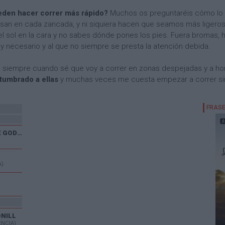
ueden hacer correr más rápido?
Muchos os preguntaréis cómo lo 
lsan en cada zancada, y ni siquiera hacen que seamos más ligero
 el sol en la cara y no sabes dónde pones los pies. Fuera bromas, 
 necesario y al que no siempre se presta la atención debida.
o siempre cuando sé que voy a correr en zonas despejadas y a ho
tumbrado a ellas
y muchas veces me cuesta empezar a correr si
XXX CARRERA POPULAR DE GODELLETA
A)
ONILL
ENCIA)