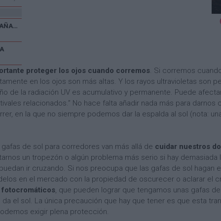
V CARRERA POPULAR EL CAÑAVERAL
A
ortante proteger los ojos cuando corremos
. Si corremos cuando
tamente en los ojos son más altas. Y los rayos ultravioletas son p
año de la radiación UV es acumulativo y permanente. Puede afectar a la
njuntivales relacionados.” No hace falta añadir nada más para darno
rer, en la que no siempre podemos dar la espalda al sol (nota: u
r gafas de sol para corredores van más allá de
cuidar nuestros do
tarnos un tropezón o algún problema más serio si hay demasiada lu
puedan ir cruzando. Si nos preocupa que las gafas de sol hagan el
los en el mercado con la propiedad de oscurecer o aclarar el cris
s fotocromáticos
, que pueden lograr que tengamos unas gafas de
 da el sol. La única precaución que hay que tener es que esta tra
podemos exigir plena protección.