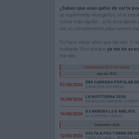
¿Sabes que unas gafas de sol te p
un suplemento energético, ni te impu
correr más rápido... si te está dando
sol, un complemento para runners muy
Yo hace varios años que las uso. Y n
molestia. Sino porque
ya me he acos
me dan.
CARRERAS DESTACADAS
Agosto 2026
07/08/2026
GODELLETA (VALENCIA)
LA NOCTURNA 2026
15/08/2026
SALINAS DEL MANZANO (CUENC
X CARRERA LOS ANEJOS
16/08/2026
LA ALDEHUELA (AVILA)
Septiembre 2026
VOLTA A PEU TORRE EN C
12/09/2026
TORRE EN CONILL - BETERA (VAL