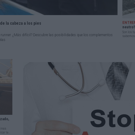
ENTRE
de la cabeza a los pies
neutro?
Son los t
de runner. ¿Más difícil? Descubre las posibilidades que los complementos
sabemos y
olas
uzado,
linas
ar la...