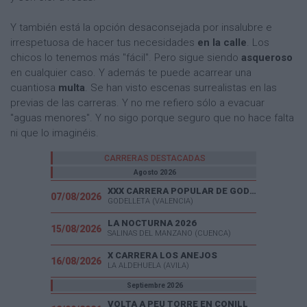
Y también está la opción desaconsejada por insalubre e
irrespetuosa de hacer tus necesidades
en la calle
. Los
chicos lo tenemos más "fácil". Pero sigue siendo
asqueroso
en cualquier caso. Y además te puede acarrear una
cuantiosa
multa
. Se han visto escenas surrealistas en las
previas de las carreras. Y no me refiero sólo a evacuar
"aguas menores". Y no sigo porque seguro que no hace falta
ni que lo imaginéis.
CARRERAS DESTACADAS
Agosto 2026
XXX CARRERA POPULAR DE GODELLETA
07/08/2026
GODELLETA (VALENCIA)
LA NOCTURNA 2026
15/08/2026
SALINAS DEL MANZANO (CUENCA)
X CARRERA LOS ANEJOS
16/08/2026
LA ALDEHUELA (AVILA)
Septiembre 2026
VOLTA A PEU TORRE EN CONILL