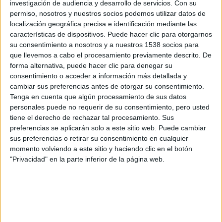
investigación de audiencia y desarrollo de servicios.
Con su
rollo totalmente vacío. Se recomienda siempre llevar
permiso, nosotros y nuestros socios podemos utilizar datos de
pañuelos de papel, evidentemente.
localización geográfica precisa e identificación mediante las
características de dispositivos. Puede hacer clic para otorgarnos
Pero al final, después de pasar por ese rato desagradable y
su consentimiento a nosotros y a nuestros 1538 socios para
necesario, sales triunfante y te cruzas con el siguiente que
que llevemos a cabo el procesamiento previamente descrito. De
va a entrar en el baño. Le miras con cara de pena y luego
forma alternativa, puede hacer clic para denegar su
tuerces el gesto mientras resoplas agitando tu mano arriba y
consentimiento o acceder a información más detallada y
abajo. Un gesto que todos entendemos como "
la que te
cambiar sus preferencias antes de otorgar su consentimiento.
espera
". Ves cómo él o ella se tapa la nariz y tú te alejas
Tenga en cuenta que algún procesamiento de sus datos
hacia la salida pensando ya únicamente en la carrera.
personales puede no requerir de su consentimiento, pero usted
tiene el derecho de rechazar tal procesamiento. Sus
SOBRE EL AUTOR
preferencias se aplicarán solo a este sitio web. Puede cambiar
Mario Trota
sus preferencias o retirar su consentimiento en cualquier
Corredor popular
momento volviendo a este sitio y haciendo clic en el botón
ARTICULOS DEL AUTOR
"Privacidad" en la parte inferior de la página web.
NUTRICIóN
CALCULADORA
DESAYUNO
ESTRéS