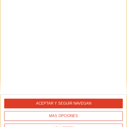
NUTRICIÓN
Luis Alberto Hernando: El desayuno de nuestros
deportistas
TAMBIÉN TE PUEDE INTERESAR
ACEPTAR Y SEGUIR NAVEGAN
MÁS OPCIONES