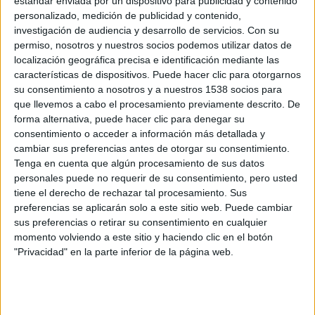
estándar enviada por un dispositivo para publicidad y contenido
personalizado, medición de publicidad y contenido,
investigación de audiencia y desarrollo de servicios.
Con su
permiso, nosotros y nuestros socios podemos utilizar datos de
localización geográfica precisa e identificación mediante las
características de dispositivos. Puede hacer clic para otorgarnos
su consentimiento a nosotros y a nuestros 1538 socios para
que llevemos a cabo el procesamiento previamente descrito. De
forma alternativa, puede hacer clic para denegar su
consentimiento o acceder a información más detallada y
cambiar sus preferencias antes de otorgar su consentimiento.
Desintoxicación Corporal: Mito o
Tenga en cuenta que algún procesamiento de sus datos
Realidad
personales puede no requerir de su consentimiento, pero usted
tiene el derecho de rechazar tal procesamiento. Sus
17/06/2025 - CARRERASPOPULARES.COM
cuáles son los verdaderos beneficios de llevar un estilo de
preferencias se aplicarán solo a este sitio web. Puede cambiar
vida saludable y qué prácticas realmente contribuyen al
sus preferencias o retirar su consentimiento en cualquier
bienestar general del cuerpo
momento volviendo a este sitio y haciendo clic en el botón
"Privacidad" en la parte inferior de la página web.