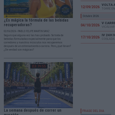
VOLTA 
12/09/2026
TORRE EN
Octubre 2026
¿Es mágica la fórmula de las bebidas
recuperadoras?
04/10/2026
VICÁLVAR
02/06/2026 - PABLO FELIPE MARTÍN SANZ
IV 24H
Seguro que alguna vez las has probado. Se trata de
17/10/2026
COSLADA
bebidas formuladas especialmente para que los
corredores y nuestros músculos nos recuperemos
después de un entrenamiento o carrera. Pero ¿qué llevan?
¿De verdad son mágicas?
La semana después de correr un
maratón