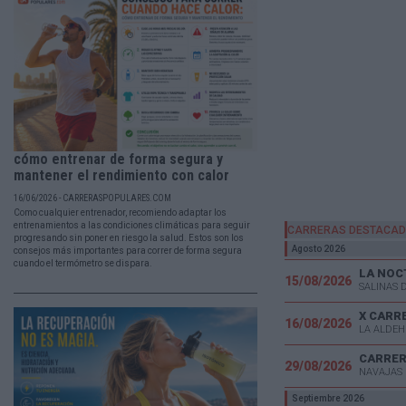
cómo entrenar de forma segura y
mantener el rendimiento con calor
16/06/2026 - CARRERASPOPULARES.COM
Como cualquier entrenador, recomiendo adaptar los
entrenamientos a las condiciones climáticas para seguir
CARRERAS DESTACA
progresando sin poner en riesgo la salud. Estos son los
Agosto 2026
consejos más importantes para correr de forma segura
cuando el termómetro se dispara.
LA NOC
15/08/2026
SALINAS 
X CARR
16/08/2026
LA ALDEH
CARRER
29/08/2026
NAVAJAS 
Septiembre 2026