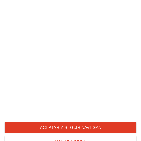
SALUD
Las molestias normales de los nuevos corredores
ACEPTAR Y SEGUIR NAVEGAN
TAMBIÉN TE PUEDE INTERESAR