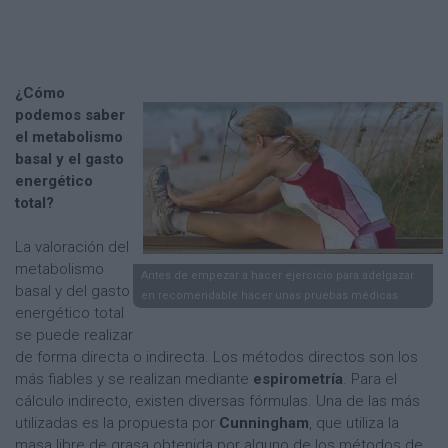
¿Cómo
podemos saber
el metabolismo
basal y el gasto
energético
total?
La valoración del
metabolismo
Antes de empezar a hacer ejercicio para adelgazar
basal y del gasto
en recomendable hacer unas pruebas médicas
energético total
se puede realizar
de forma directa o indirecta. Los métodos directos son los
más fiables y se realizan mediante
espirometría
. Para el
cálculo indirecto, existen diversas fórmulas. Una de las más
utilizadas es la propuesta por
Cunningham
, que utiliza la
masa libre de grasa obtenida por alguno de los métodos de