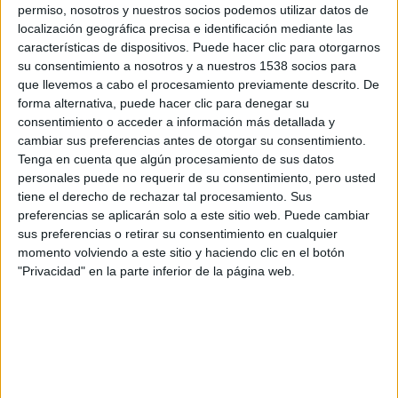
Electrocardiograma de reposo. Por tanto
un reconocimiento
permiso, nosotros y nuestros socios podemos utilizar datos de
localización geográfica precisa e identificación mediante las
médico deportivo es lo idóneo
. No sólo es una herramienta
características de dispositivos. Puede hacer clic para otorgarnos
para descartar patologías en esta población sino que al
su consentimiento a nosotros y a nuestros 1538 socios para
realizar una prueba de esfuerzo con análisis de gases
que llevemos a cabo el procesamiento previamente descrito. De
espirados aporta conocimiento sobre consumo de oxígeno,
forma alternativa, puede hacer clic para denegar su
umbrales aeróbico y anaeróbico siendo el procedimiento
consentimiento o acceder a información más detallada y
más válido y fiable para la prescripción de ejercicio aeróbico
cambiar sus preferencias antes de otorgar su consentimiento.
con estimación de costes energéticos específicos.
Tenga en cuenta que algún procesamiento de sus datos
personales puede no requerir de su consentimiento, pero usted
La prueba de esfuerzo
se puede realizar en bici o en tapiz
tiene el derecho de rechazar tal procesamiento. Sus
rodante, elegir uno u otro ergómetro es otra de las
preferencias se aplicarán solo a este sitio web. Puede cambiar
cuestiones relevantes. Si bien es cierto que el gasto
sus preferencias o retirar su consentimiento en cualquier
energético que se produce en el tapiz rodante supera al que
momento volviendo a este sitio y haciendo clic en el botón
se produce en cicloergómetro, si la prueba de evaluación
"Privacidad" en la parte inferior de la página web.
pretende ser máxima, el riesgo de producir un accidente
puede ser mayor, aunque en cicloergómetro corremos el
riesgo de que la prueba no sea máxima debido a la fatiga
local.
Las pruebas en tapiz en la que la velocidad es constante y