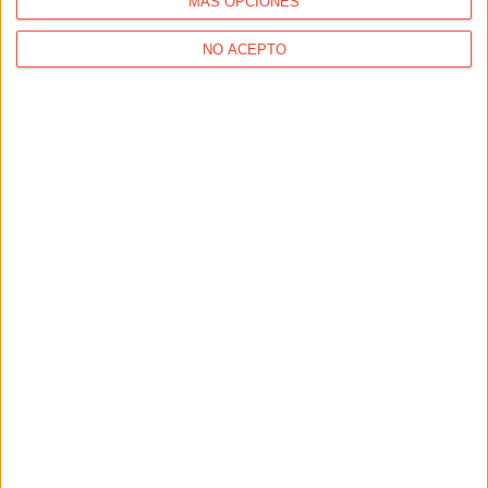
MÁS OPCIONES
NO ACEPTO
SALUD
El sol y sus consecuencias, protégete