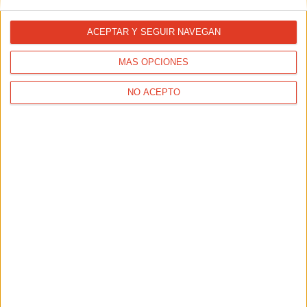
ACEPTAR Y SEGUIR NAVEGAN
MATERIAL DEPORTIVO
Las zapatillas mejor valoradas en las pruebas de
2025
MÁS OPCIONES
NO ACEPTO
MATERIAL DEPORTIVO
Running urbano vs. trail: ¿qué equipamiento
necesita cada estilo?