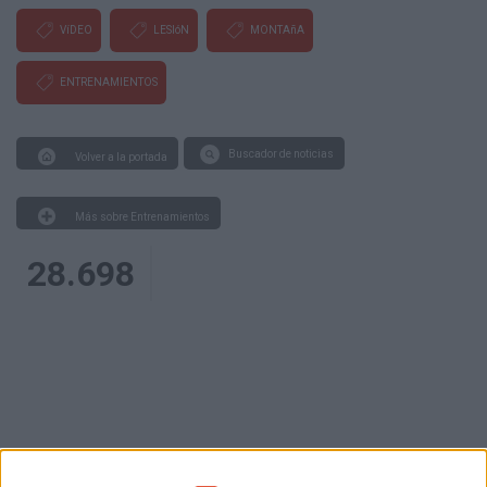
VíDEO
LESIóN
MONTAñA
ENTRENAMIENTOS
Buscador de noticias
Volver a la portada
Más sobre Entrenamientos
28.698