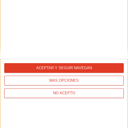
ENTRENAMIENTOS
Plan para principiantes: de cero a correr 10K en 1
hora
ACEPTAR Y SEGUIR NAVEGAN
MÁS OPCIONES
NO ACEPTO
ENTRENAMIENTOS
10 cosas que debes tener en cuenta para correr con
tu perro