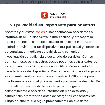
dejamos para el año que viene. ¡Feliz año nuevo, runner!
ENTRENAMIENTOS
MATERIAL DEPORTIVO
Su privacidad es importante para nosotros
CALCULADORA
MARATóN
BATIDOS
Nosotros y nuestros
socios
almacenamos y/o accedemos a
MEDIO MARATóN
información en un dispositivo, como cookies, y procesamos
datos personales, como identificadores únicos e información
estándar enviada por un dispositivo para publicidad y contenido
personalizado, medición de publicidad y contenido,
Buscador de noticias
Volver a la portada
investigación de audiencia y desarrollo de servicios.
Con su
permiso, nosotros y nuestros socios podemos utilizar datos de
Más sobre Reportajes
localización geográfica precisa e identificación mediante las
características de dispositivos. Puede hacer clic para otorgarnos
20.564
su consentimiento a nosotros y a nuestros 1538 socios para
que llevemos a cabo el procesamiento previamente descrito. De
forma alternativa, puede hacer clic para denegar su
consentimiento o acceder a información más detallada y
cambiar sus preferencias antes de otorgar su consentimiento.
Tenga en cuenta que algún procesamiento de sus datos