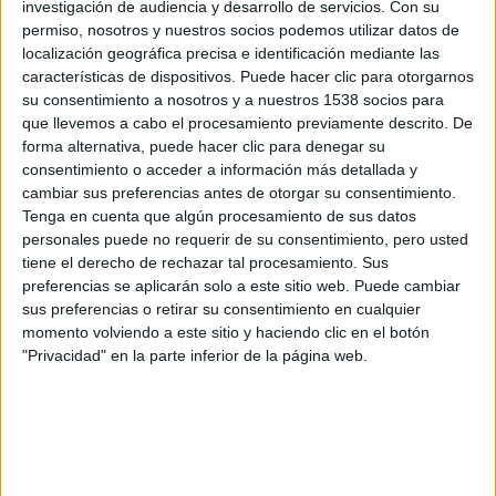
investigación de audiencia y desarrollo de servicios.
Con su
momentos,
afán de superación
, etc.
permiso, nosotros y nuestros socios podemos utilizar datos de
localización geográfica precisa e identificación mediante las
Va a ser duro, pero
algún día
, esperemos que no muy lejano,
características de dispositivos. Puede hacer clic para otorgarnos
estaremos de nuevo abrazándonos con nuestros amigos
su consentimiento a nosotros y a nuestros 1538 socios para
antes de una carrera
y tomando algo en un bar con ellos
que llevemos a cabo el procesamiento previamente descrito. De
después de cruzar la meta. Y de todo esto que pasemos
forma alternativa, puede hacer clic para denegar su
habremos aprendido
la mejor lección: que
correr no es un
consentimiento o acceder a información más detallada y
deporte, es una actitud
.
cambiar sus preferencias antes de otorgar su consentimiento.
SOBRE EL AUTOR
Tenga en cuenta que algún procesamiento de sus datos
personales puede no requerir de su consentimiento, pero usted
Mario Trota
tiene el derecho de rechazar tal procesamiento. Sus
Corredor popular
preferencias se aplicarán solo a este sitio web. Puede cambiar
ARTICULOS DEL AUTOR
sus preferencias o retirar su consentimiento en cualquier
momento volviendo a este sitio y haciendo clic en el botón
CORONAVIRUS
ENTRENAMIENTOS
RITMO
"Privacidad" en la parte inferior de la página web.
SERIES
LESIóN
CALCULADORA
CARRERA POPULAR