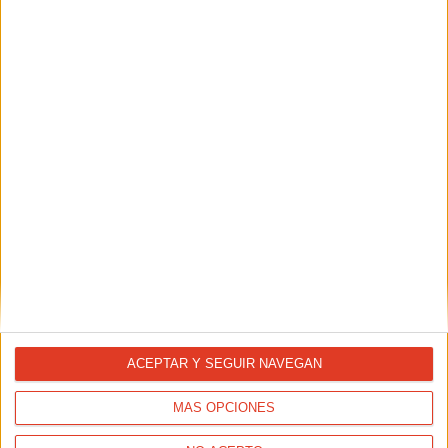
REPORTAJES
Guía del corredor novato: balance del año
TAMBIÉN TE PUEDE INTERESAR
ACEPTAR Y SEGUIR NAVEGAN
MÁS OPCIONES