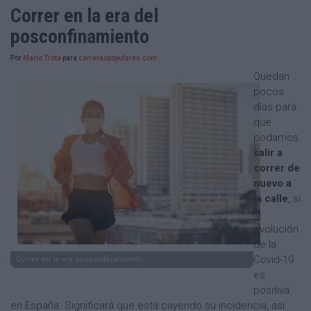
Correr en la era del
posconfinamiento
Por
Mario Trota
para
carreraspopulares.com
Quedan
pocos
días para
que
podamos
salir a
correr de
nuevo a
la calle
, si
la
evolución
de la
Covid-19
Correr en la era posconfinamiento
es
positiva
en España. Significará que está cayendo su incidencia, así