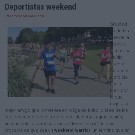
Deportistas weekend
Por
carreraspopulares.com
Si usted
es de los
que de la
noche a
la mañana
se dio
cuenta
de que el
ejercicio
hacía
bien, por
lo que
rogó a su
mejor amigo que lo metiera en la liga de fútbol o si es de los
que descubrió que el trote en realidad era su gran pasión,
aunque sólo lo practica cuando “tiene tiempo”, lo más
probable es que sea un
weekend-warrior
, un término que en