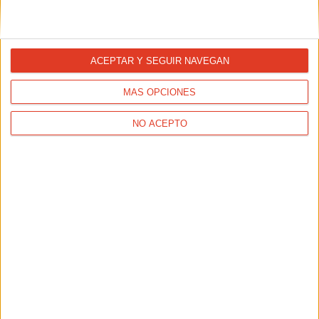
ACEPTAR Y SEGUIR NAVEGAN
REPORTAJES
Empezar a correr después de los 40: nunca es tarde si la
MÁS OPCIONES
dicha es buena
NO ACEPTO
TAMBIÉN TE PUEDE INTERESAR