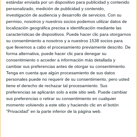
estándar enviada por un dispositivo para publicidad y contenido
personalizado, medición de publicidad y contenido,
investigación de audiencia y desarrollo de servicios.
Con su
La actividad debe programarse
de acuerdo con las
permiso, nosotros y nuestros socios podemos utilizar datos de
condiciones de cada persona. Un profesor de educación
localización geográfica precisa e identificación mediante las
física está capacitado para realizar esta planificación en
características de dispositivos. Puede hacer clic para otorgarnos
función del informe médico que aporte el deportista iniciado.
su consentimiento a nosotros y a nuestros 1538 socios para
que llevemos a cabo el procesamiento previamente descrito. De
Aquellos que estén dentro de los grupos de riesgo
forma alternativa, puede hacer clic para denegar su
(hipertensos, diabéticos, enfermos cardíacos, entre otras
consentimiento o acceder a información más detallada y
patologías) deben realizar una actividad física integrada a un
cambiar sus preferencias antes de otorgar su consentimiento.
programa de tratamiento.
Tenga en cuenta que algún procesamiento de sus datos
personales puede no requerir de su consentimiento, pero usted
En casos como los anteriores, es necesario que intervengan
tiene el derecho de rechazar tal procesamiento. Sus
el médico de cabecera de esa persona y un médico
preferencias se aplicarán solo a este sitio web. Puede cambiar
deportivo. Hay que tener en cuenta que la actividad física
sus preferencias o retirar su consentimiento en cualquier
mejora el estado general de estas personas, siempre que se
momento volviendo a este sitio y haciendo clic en el botón
la integre al tratamiento.
"Privacidad" en la parte inferior de la página web.
Aquel que sea adicto al alcohol o al tabaco
(, puede
encontrar en el deporte una buena herramienta para