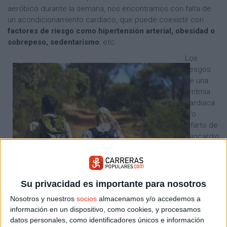
aeróbico durante la semana, nos encontramos con falta de
un acondicionamiento cardiaco, que puede coexistir con
factores de riesgo como hipertensión arterial, obesidad o
sobrepeso, sedentarismo
, etc.
Los
riesgos
de una
arritmia
cardiaca
y/o
infarto de
miocardio
pueden
estar
Su privacidad es importante para nosotros
presentes, en especial en mayores de 35 años, en los que la
Nosotros y nuestros
socios
almacenamos y/o accedemos a
enfermedad coronaria suele estar presente aunque de forma
información en un dispositivo, como cookies, y procesamos
datos personales, como identificadores únicos e información
silente, sin síntoma alguno.