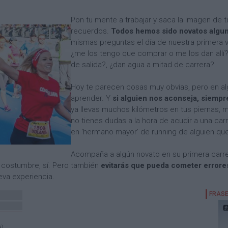
Pon tu mente a trabajar y saca la imagen de t
recuerdos.
Todos hemos sido novatos algun
mismas preguntas el día de nuestra primera ve
¿me los tengo que comprar o me los dan allí?
de salida?, ¿dan agua a mitad de carrera?
Hoy te parecen cosas muy obvias, pero en 
aprender. Y
si alguien nos aconseja, siempr
ya llevas muchos kilómetros en tus piernas, 
no tienes dudas a la hora de acudir a una car
en ‘hermano mayor’ de running de alguien qu
Acompaña a algún novato en su primera carrer
r costumbre, sí. Pero también
evitarás que pueda cometer errores
eva experiencia.
A)