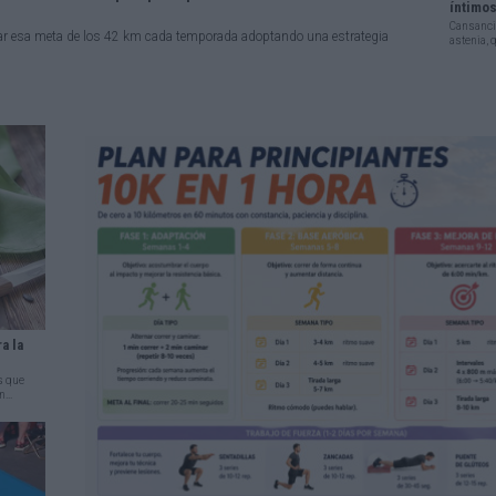
íntimo
Cansancio
ar esa meta de los 42 km cada temporada adoptando una estrategia
astenia, 
a la
s que
...