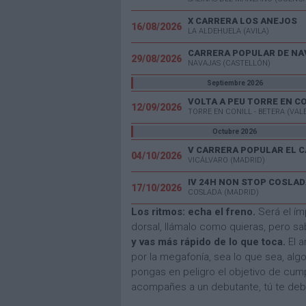
X CARRERA LOS ANEJOS
16/08/2026
LA ALDEHUELA (AVILA)
CARRERA POPULAR DE NA
29/08/2026
NAVAJAS (CASTELLÓN)
Septiembre 2026
VOLTA A PEU TORRE EN C
12/09/2026
TORRE EN CONILL - BETERA (VAL
Octubre 2026
04/10/2026
VICÁLVARO (MADRID)
IV 24H NON STOP COSLAD
17/10/2026
COSLADA (MADRID)
Los ritmos: echa el freno.
Será el ím
dorsal, llámalo como quieras, pero s
y vas más rápido de lo que toca.
El a
por la megafonía, sea lo que sea, al
pongas en peligro el objetivo de cump
acompañes a un debutante, tú te de