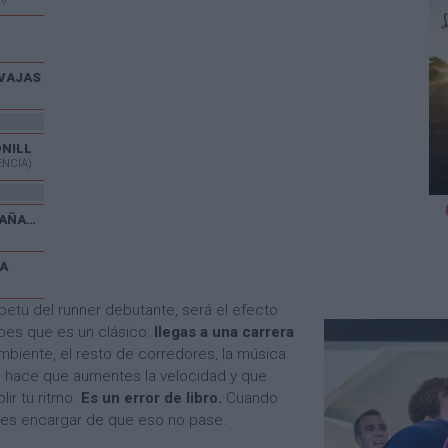
VAJAS
ONILL
ENCIA)
V CARRERA POPULAR EL CAÑAVERAL
A
petu del runner debutante, será el efecto
abes que es un clásico:
llegas a una carrera
mbiente, el resto de corredores, la música
go hace que aumentes la velocidad y que
lir tu ritmo.
Es un error de libro.
Cuando
bes encargar de que eso no pase.