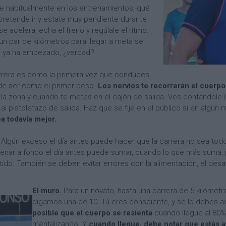
re habitualmente en los entrenamientos, qué
 pretende ir y estate muy pendiente durante
 acelera, echa el freno y regúlale el ritmo.
 par de kilómetros para llegar a meta se
e ya ha empezado, ¿verdad?
rrera es como la primera vez que conduces,
ede ser como el primer beso.
Los nervios te recorrerán el cuerpo
la zona y cuando te metes en el cajón de salida. Ves contándole l
 pistoletazo de salida. Haz que se fije en el público si en algún m
a todavía mejor.
.
Algún exceso el día antes puede hacer que la carrera no sea todo
renar a fondo el día antes puede sumar, cuando lo que más suma,
do. También se deben evitar errores con la alimentación, el desay
El muro.
Para un novato, hasta una carrera de 5 kilómet
digamos una de 10. Tú eres consciente, y se lo debes ad
posible que el cuerpo se resienta
cuando llegue al 80% 
mentalizando. Y
cuando llegue, debe notar que estás a