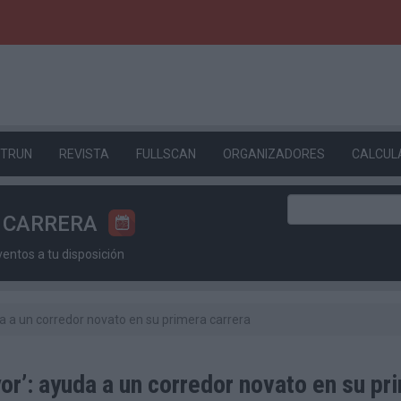
ETRUN
REVISTA
FULLSCAN
ORGANIZADORES
CALCUL
U CARRERA
ntos a tu disposición
a a un corredor novato en su primera carrera
or’: ayuda a un corredor novato en su pr