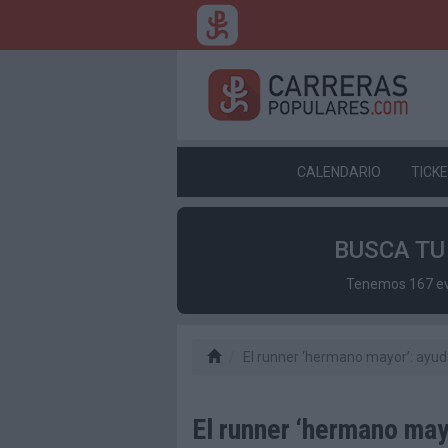
CALENDARIO
TICK
BUSCA T
Tenemos 167 eve
El runner ‘hermano mayor’: ayud
El runner ‘hermano may