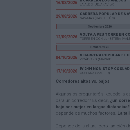
X CARRERA LOS ANEJOS
16/08/2026
LA ALDEHUELA (AVILA)
CARRERA POPULAR DE NA
29/08/2026
NAVAJAS (CASTELLÓN)
Septiembre 2026
VOLTA A PEU TORRE EN C
12/09/2026
TORRE EN CONILL - BETERA (VAL
Octubre 2026
04/10/2026
VICÁLVARO (MADRID)
IV 24H NON STOP COSLAD
17/10/2026
COSLADA (MADRID)
Corredores altos vs. bajos
Algunos os preguntaréis: ¿puede la e
para un corredor? Es decir,
¿un corre
bajo ser mejor en largas distancias?
depende de muchos factores.
La ta
Depende de la altura, pero también 