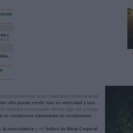
VAJAS
ONILL
ENCIA)
V CARRERA POPULAR EL CAÑAVERAL
A
statura determinar unas cualidades determinadas
dor alto puede rendir más en velocidad y uno
En realidad no se puede afirmar algo así, porque
lla no condiciona claramente un rendimiento
.
de
la musculatura
o del
Índice de Masa Corporal
.