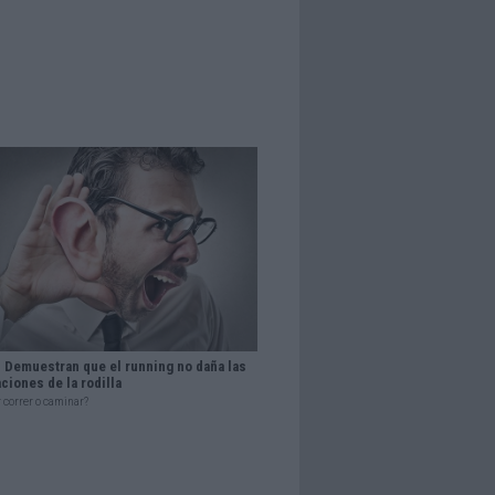
Demuestran que el running no daña las
aciones de la rodilla
 correr o caminar?