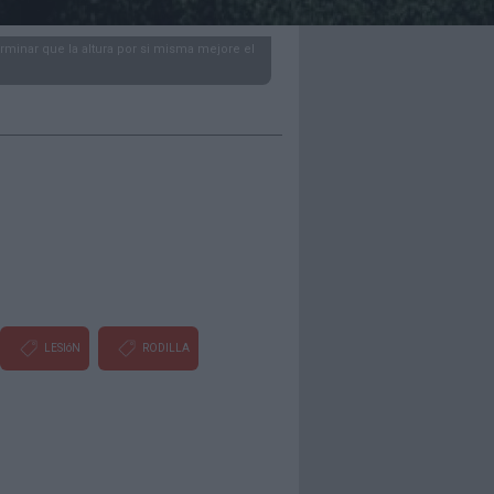
minar que la altura por si misma mejore el
LESIóN
RODILLA