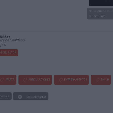
No se puede deter
rendimiento
 Núñez
ica de Healthing
g.es
S DEL AUTOR
ATLETA
ARTICULACIONES
ENTRENAMIENTOS
SALUD
noticias
Más sobre Salud