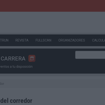
ETRUN
REVISTA
FULLSCAN
ORGANIZADORES
CALCUL
U CARRERA
ntos a tu disposición
dor
 del corredor