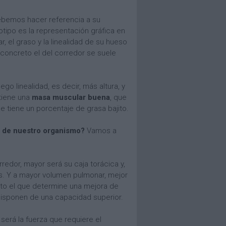
debemos hacer referencia a su
tipo es la representación gráfica en
 el graso y la linealidad de su hueso
concreto el del corredor se suele
luego linealidad, es decir, más altura, y
 tiene una
masa muscular buena
, que
ue tiene un porcentaje de grasa bajito.
as de nuestro organismo?
Vamos a
rredor, mayor será su caja torácica y,
. Y a mayor volumen pulmonar, mejor
to el que determine una mejora de
disponen de una capacidad superior.
será la fuerza que requiere el