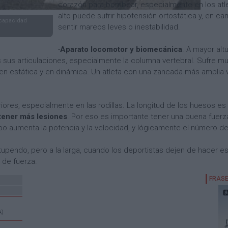
corazón para bombear, especialmente en los atl
alto puede sufrir hipotensión ortostática y, en 
 capacidad
sentir mareos leves o inestabilidad.
-
Aparato locomotor y biomecánica
. A mayor alt
 sus articulaciones, especialmente la columna vertebral. Sufre m
 en estática y en dinámica. Un atleta con una zancada más amplia 
ores, especialmente en las rodillas. La longitud de los huesos e
tener más lesiones
. Por eso es importante tener una buena fuer
rpo aumenta la potencia y la velocidad, y lógicamente el número de
stupendo, pero a la larga, cuando los deportistas dejen de hacer es
 de fuerza.
A)