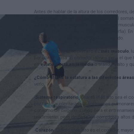
Antes de hablar de la altura de los corredores, 
somatotipo
, porque es muy específico. El somato
3D que hace corresponder el porcentaje muscular,
con tres números (endo, meso y ectomorfia). En 
localizar en un cuadrante superior izquierdo.
Es decir, lo que tiene primero es
más músculo
, 
por último grasa. El corredor idóneo sería el que
en
estatura está en la media
o tirando a alto y q
¿Cómo afecta la estatura a las diferentes áre
verlo.
-
Sistema respiratorio
. Cuanto más alto sea el co
por tanto, aumentarán sus volúmenes pulmonares
consumo de oxígeno. Luego será el entrenamien
rendimiento, pero de base los corredores altos 
-
Corazón
. Cuanto más alto es el corredor, mayor 