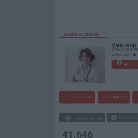
SOBRE EL AUTOR
María Jesús
Directora Méd
www.healthin
ARTICULO
RENDIMIENTO
SOBREPESO
Buscador de 
Volver a la portada
41.646