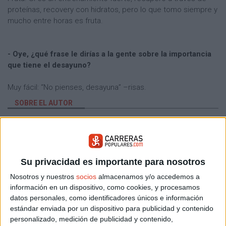
proteínas, recovery con hidratos, pero lo que tomo siempre y
mucho entre horas es fruta.
- Oye, ¿qué frase le dirías a la gente sobre la importancia
que tiene el desayuno?
Muy fácil: “No pienses, desayuna” –risas.
SOBRE EL AUTOR
Luis Miguel del Baño
Periodista
ARTICULOS DEL AUTOR
Su privacidad es importante para nosotros
DESAYUNO
NUTRICIóN
CHEMA MARTíNEZ
Nosotros y nuestros
socios
almacenamos y/o accedemos a
información en un dispositivo, como cookies, y procesamos
HUEVO
PROTEíNAS
LáCTEOS
datos personales, como identificadores únicos e información
estándar enviada por un dispositivo para publicidad y contenido
COMPETICIóN
CALCULADORA
MARATóN
personalizado, medición de publicidad y contenido,