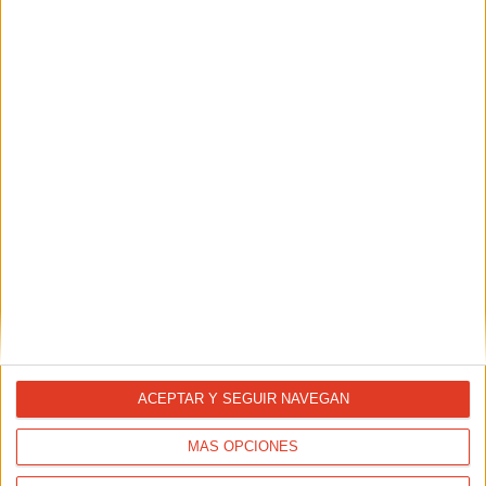
NUTRICIÓN
Sopas frías para runners: ¡hay vida más allá del
gazpacho!
ACEPTAR Y SEGUIR NAVEGAN
MÁS OPCIONES