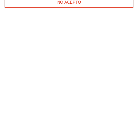
NO ACEPTO
NUTRICIÓN
En verano, "bebe" fruta
NUTRICIÓN
¿Es mágica la fórmula de las bebidas recuperadoras?