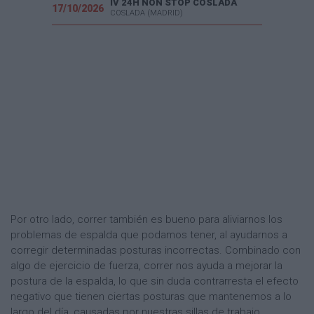
IV 24H NON STOP COSLADA
17/10/2026
COSLADA (MADRID)
Por otro lado, correr también es bueno para aliviarnos los
problemas de espalda que podamos tener, al ayudarnos a
corregir determinadas posturas incorrectas. Combinado con
algo de ejercicio de fuerza, correr nos ayuda a mejorar la
postura de la espalda, lo que sin duda contrarresta el efecto
negativo que tienen ciertas posturas que mantenemos a lo
largo del día, causadas por nuestras sillas de trabajo.