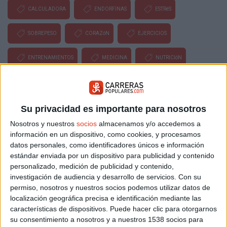
CALCULADORA
ENDORFINAS
ESTRéS
SOBREPESO
CORAZóN
EJERCICIOS
ENTRENAMIENTOS
MEDICINA
NUTRICIóN
SALUD
LESIóN
DOLOR
RODILLA
Su privacidad es importante para nosotros
Buscador de noticias
Volver a la portada
Nosotros y nuestros
socios
almacenamos y/o accedemos a
información en un dispositivo, como cookies, y procesamos
datos personales, como identificadores únicos e información
Más sobre Salud
estándar enviada por un dispositivo para publicidad y contenido
25.060
personalizado, medición de publicidad y contenido,
investigación de audiencia y desarrollo de servicios.
Con su
permiso, nosotros y nuestros socios podemos utilizar datos de
localización geográfica precisa e identificación mediante las
características de dispositivos. Puede hacer clic para otorgarnos
su consentimiento a nosotros y a nuestros 1538 socios para