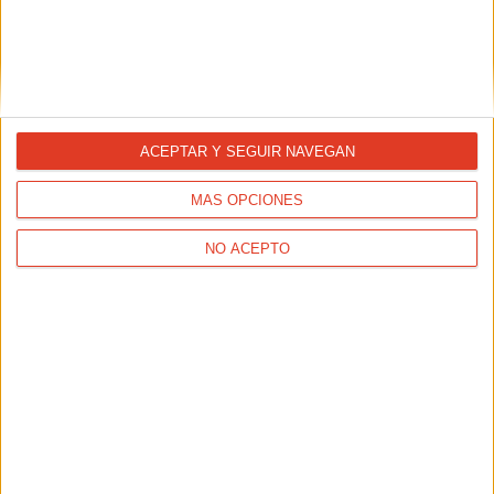
ACEPTAR Y SEGUIR NAVEGAN
MÁS OPCIONES
SALUD
El sol y sus consecuencias, protégete
NO ACEPTO