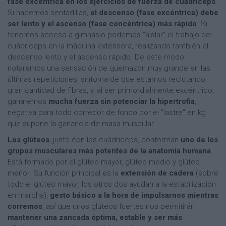
fase excéntrica en los ejercicios de fuerza de cuádriceps
.
Si hacemos sentadillas,
el descenso (fase excéntrica) debe
ser lento y el ascenso (fase concéntrica) más rápido
. Si
tenemos acceso a gimnasio podemos "aislar" el trabajo del
cuádriceps en la máquina extensora, realizando también el
descenso lento y el ascenso rápido. De este modo
notaremos una sensación de quemazón muy grande en las
últimas repeticiones, síntoma de que estamos reclutando
gran cantidad de fibras, y, al ser primordialmente excéntrico,
ganaremos
mucha fuerza sin potenciar la hipertrofia
,
negativa para todo corredor de fondo por el "lastre" en kg
que supone la ganancia de masa muscular.
Los glúteos
, junto con los cuádriceps, conforman
uno de los
grupos musculares más potentes de la anatomía humana
.
Está formado por el glúteo mayor, glúteo medio y glúteo
menor. Su función principal es la
extensión de cadera
(sobre
todo el glúteo mayor, los otros dos ayudan a la estabilización
en marcha),
gesto básico a la hora de impulsarnos mientras
corremos
, así que unos glúteos fuertes nos permitirán
mantener una zancada óptima, estable y ser más