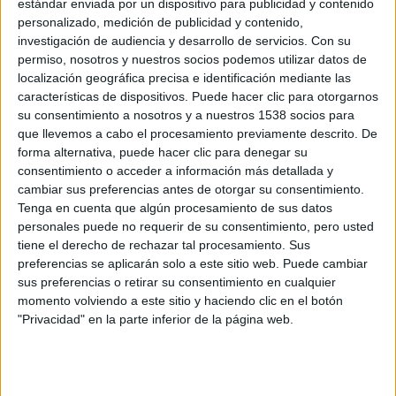
estándar enviada por un dispositivo para publicidad y contenido
ARTICULOS DEL AUTOR
personalizado, medición de publicidad y contenido,
investigación de audiencia y desarrollo de servicios.
Con su
EJERCICIOS
ENTRENAMIENTOS
GLúTEOS
permiso, nosotros y nuestros socios podemos utilizar datos de
localización geográfica precisa e identificación mediante las
CUADRICEPS
COMPETICIóN
CALOR
características de dispositivos. Puede hacer clic para otorgarnos
su consentimiento a nosotros y a nuestros 1538 socios para
que llevemos a cabo el procesamiento previamente descrito. De
FATIGA
RITMO
LESIóN
SENTADILLAS
forma alternativa, puede hacer clic para denegar su
consentimiento o acceder a información más detallada y
RODILLA
CADERA
PIE
MARATóN
cambiar sus preferencias antes de otorgar su consentimiento.
Tenga en cuenta que algún procesamiento de sus datos
personales puede no requerir de su consentimiento, pero usted
Buscador de noticias
Volver a la portada
tiene el derecho de rechazar tal procesamiento. Sus
preferencias se aplicarán solo a este sitio web. Puede cambiar
sus preferencias o retirar su consentimiento en cualquier
Más sobre Entrenamientos
momento volviendo a este sitio y haciendo clic en el botón
"Privacidad" en la parte inferior de la página web.
20.744