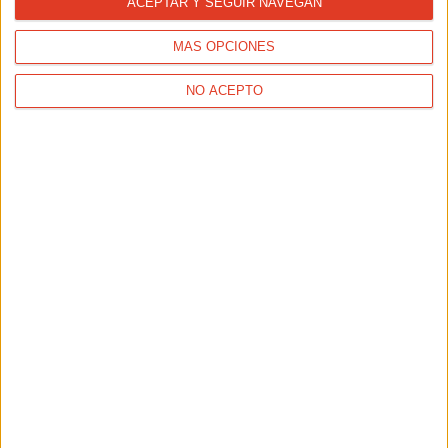
ACEPTAR Y SEGUIR NAVEGAN
MÁS OPCIONES
NO ACEPTO
ENTRENAMIENTOS
Plan para principiantes: de cero a correr 10K en 1
hora