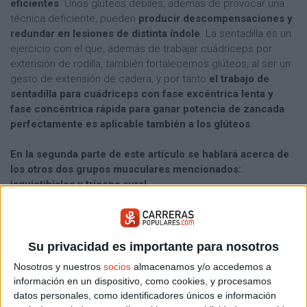
eficientes
. Unos glúteos débiles, además de provocar una
técnica deficiente, pueden
producir descompensaciones y
redundar en lesiones de distinta índole
. La sentadilla es un
ejercicio con el que, además de trabajar cuádriceps por
extensión de rodilla, también fortalecemos glúteos, al ser un
gesto de extensión de cadera, y por tanto
el trabajo de
sentadilla para cuádriceps con fase excéntrica lenta y
fase concéntrica rápida para ganar potencia de zancada
perfectamente es aplicable también a los glúteos
.
En la segunda parte de este artículo se hablará acerca de
los otros dos grupos musculares mencionados:
isquiotibiales y tríceps sural.
SOBRE EL AUTOR
David Calle
entrenador de corredores en RunningDC,
Su privacidad es importante para nosotros
Madrid Sur
www.runningdc.es
Nosotros y nuestros
socios
almacenamos y/o accedemos a
información en un dispositivo, como cookies, y procesamos
datos personales, como identificadores únicos e información