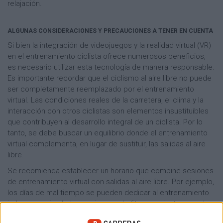
relajación.
ALGUNAS CONSIDERACIONES Y PRECAUCIONES A TENER EN CUENTA
Si bien la integración de videojuegos y la realidad virtual (VR)
en el entrenamiento ciclista ofrece numerosos beneficios,
es necesario utilizar esta tecnología de manera responsable.
Es importante recordar que el ciclismo al aire libre no puede
ser completamente reemplazado por el entrenamiento
virtual. Las condiciones reales de la carretera, el clima y la
interacción con otros ciclistas son elementos insustituibles
que contribuyen al desarrollo integral de un ciclista. Por lo
tanto, se debe buscar un equilibrio donde el entrenamiento
virtual complementa, en lugar de sustituir, las salidas al aire
libre.
Se recomienda establecer un horario que combine sesiones
de entrenamiento virtual con salidas al aire libre. Por ejemplo,
los días de mal tiempo se pueden dedicar al entrenamiento
indoor con simuladores y juegos de fitness, mientras que los
días con buenas condiciones climáticas se deben