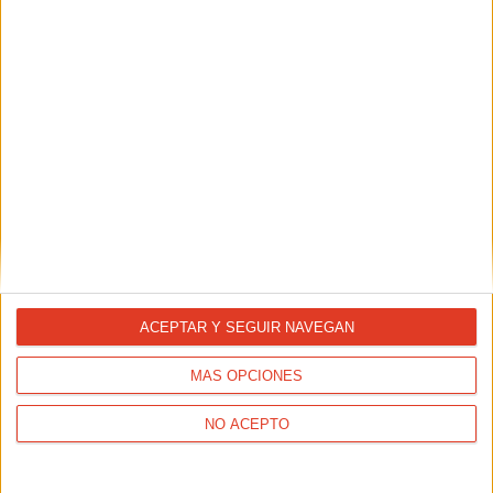
ACEPTAR Y SEGUIR NAVEGAN
REPORTAJES
cómo entrenar de forma segura y mantener el rendimiento
con calor
MÁS OPCIONES
TAMBIÉN TE PUEDE INTERESAR
NO ACEPTO