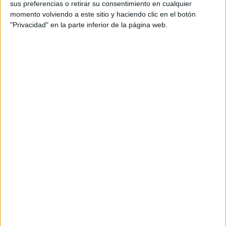
sus preferencias o retirar su consentimiento en cualquier
VOLTA A PEU TORRE EN CONILL
12/09/2026
momento volviendo a este sitio y haciendo clic en el botón
TORRE EN CONILL - BETERA (VALENCIA)
"Privacidad" en la parte inferior de la página web.
Octubre 2026
V CARRERA POPULAR EL CAÑAVERAL
04/10/2026
VICÁLVARO (MADRID)
IV 24H NON STOP COSLADA
17/10/2026
COSLADA (MADRID)