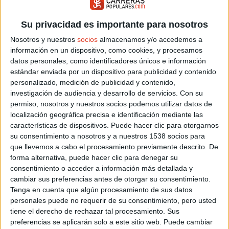
aprovechar para el ciclismo al aire libre.
También es importante limitar el tiempo de uso de la VR y los
Su privacidad es importante para nosotros
videojuegos para evitar la fatiga y el estrés tecnológico, e
Nosotros y nuestros
socios
almacenamos y/o accedemos a
incluso valorar la incorporación de otros métodos de
información en un dispositivo, como cookies, y procesamos
relajación y ocio, como la lectura, el yoga o las actividades
datos personales, como identificadores únicos e información
sociales, que también pueden ayudar a mantener un
estándar enviada por un dispositivo para publicidad y contenido
equilibrio saludable.
personalizado, medición de publicidad y contenido,
investigación de audiencia y desarrollo de servicios.
Con su
permiso, nosotros y nuestros socios podemos utilizar datos de
localización geográfica precisa e identificación mediante las
características de dispositivos. Puede hacer clic para otorgarnos
CARRERAS DESTACADAS
su consentimiento a nosotros y a nuestros 1538 socios para
Agosto 2026
que llevemos a cabo el procesamiento previamente descrito. De
LA NOCTURNA 2026
15/08/2026
forma alternativa, puede hacer clic para denegar su
SALINAS DEL MANZANO (CUENCA)
consentimiento o acceder a información más detallada y
X CARRERA LOS ANEJOS
cambiar sus preferencias antes de otorgar su consentimiento.
16/08/2026
LA ALDEHUELA (AVILA)
Tenga en cuenta que algún procesamiento de sus datos
CARRERA POPULAR DE NAVAJAS
personales puede no requerir de su consentimiento, pero usted
29/08/2026
NAVAJAS (CASTELLÓN)
tiene el derecho de rechazar tal procesamiento. Sus
preferencias se aplicarán solo a este sitio web. Puede cambiar
Septiembre 2026