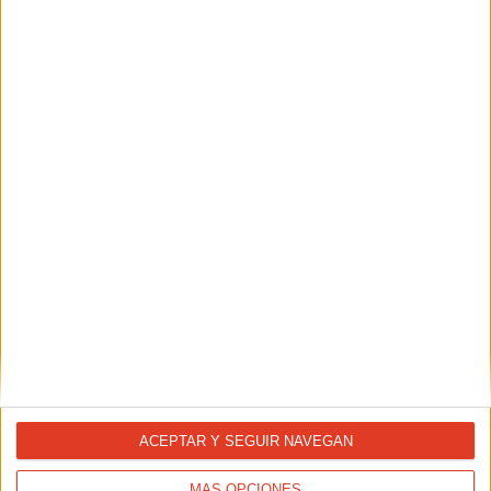
SALUD
Las lesiones por ejercicio excesivo
TAMBIÉN TE PUEDE INTERESAR
ACEPTAR Y SEGUIR NAVEGAN
MÁS OPCIONES