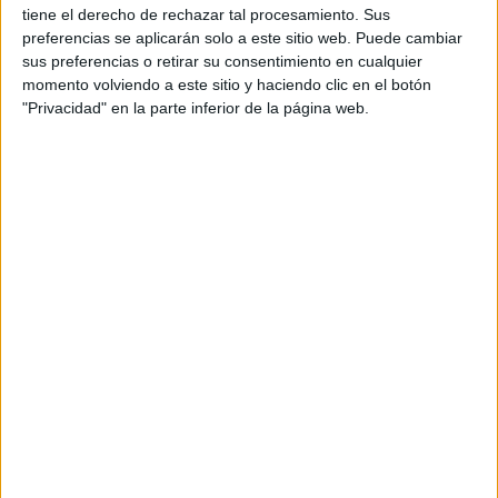
Por ello, Carmen Sanz cree que
lo mejor es hacer otro tipo
tiene el derecho de rechazar tal procesamiento. Sus
de actividad física dentro de casa
. “Es una buena
preferencias se aplicarán solo a este sitio web. Puede cambiar
oportunidad de hacer fuerza y estiramientos”, sugiere. “Es
sus preferencias o retirar su consentimiento en cualquier
mejor hacer ‘skipping’, llevar las rodillas al pecho,
trabajar
momento volviendo a este sitio y haciendo clic en el botón
fuerza o técnica de carrera
”. Así, concluye, “cuando
"Privacidad" en la parte inferior de la página web.
volvamos a correr en el exterior, el cuerpo estará preparado
y podremos correr mejor”.
MARATóN
TENDINITIS
CONTRACTURAS
FISIOTERAPIA
CINTILLA
ARTICULACIONES
EJERCICIOS
ENTRENAMIENTOS
MEDICINA
RITMO
SALUD
ZAPATILLAS
LESIóN
RODILLA
FASCITIS
CALCULADORA
Buscador de noticias
Volver a la portada