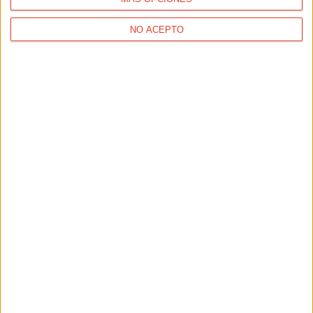
NO ACEPTO
SALUD
El sol y sus consecuencias, protégete
SALUD
¿ Playa o senderismo ?