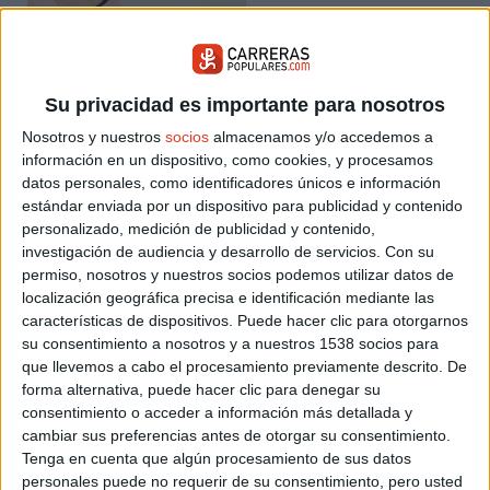
correr dentro
de casa. La
fisoterapeuta
explica que
Su privacidad es importante para nosotros
hacerlo
provocará
Nosotros y nuestros
socios
almacenamos y/o accedemos a
“un
información en un dispositivo, como cookies, y procesamos
desequilibrio
datos personales, como identificadores únicos e información
muscular”
. Al
estándar enviada por un dispositivo para publicidad y contenido
personalizado, medición de publicidad y contenido,
ir “inclinados, con tanto giro, se van a generar
investigación de audiencia y desarrollo de servicios.
Con su
descompensaciones”. Según Sanz, “
la biomecánica del
permiso, nosotros y nuestros socios podemos utilizar datos de
cuerpo se comporta de manera anormal
”. Ésto puede
localización geográfica precisa e identificación mediante las
dañar de forma seria las “articulaciones
, sobre todo la
características de dispositivos. Puede hacer clic para otorgarnos
rodilla, y causar lesiones graves”.
su consentimiento a nosotros y a nuestros 1538 socios para
que llevemos a cabo el procesamiento previamente descrito. De
“Al ir más despacio de lo habitual,
el número de impactos es
forma alternativa, puede hacer clic para denegar su
mucho mayor
y la articulación sufre más”, dice la
consentimiento o acceder a información más detallada y
fisoterapeuta. Y sobre todo, apunta, “no estás disfrutando de
cambiar sus preferencias antes de otorgar su consentimiento.
correr”.
Tenga en cuenta que algún procesamiento de sus datos
personales puede no requerir de su consentimiento, pero usted