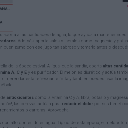
V CARRERA POPULAR EL CAÑAVERAL
A
os aporta altas cantidades de agua, lo que ayuda a mantener nuestr
rredores
. Además, aporta sales minerales como magnesio y potas
un buen zumo con ese jugo tan sabroso y tomarlo antes o despué
rella de la época estival. Al igual que la sandía, aporta
altas cantid
amina A, C y E
y es purificador. El melón es diurético y actúa ta
 o merendar esta refrescante fruta y también puedes usar la imag
uébalo.
s de
antioxidantes
como la Vitamina C y A, fibra, potasio y magnesi
ención!, las cerezas actúan para
reducir el dolor
por sus beneficio
renamientos o carreras. Aprovecha.
as con alto contenido en agua. Típico de esta época, el melocotón