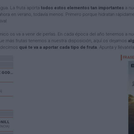
agua. La fruta aporta
todos estos elementos tan importantes
a nu
 ahora en verano, todavía menos. Primero porque hidratan rápidam
val.
nico os va a venir de perlas. En cada época del año tenemos a n
que más frutas tenemos a nuestra disposición, aquí os dejamos
al
 decimos
qué te va a aportar cada tipo de fruta
. Apunta y llévate
XXX CARRERA POPULAR DE GODELLETA
A)
ONILL
ENCIA)