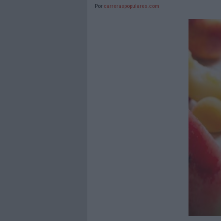
Por
carreraspopulares.com