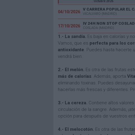
Octubre 2026
04/10/2026
VICÁLVARO (MADRID)
IV 24H NON STOP COSLAD
17/10/2026
COSLADA (MADRID)
1.- La sandía.
Es baja en calorías y n
Vamos, que es
perfecta para los co
antioxidante
. Puedes hasta hacerte 
vendrá bien.
2.- El melón.
Es otra de las frutas est
más de calorías
. Además, aporta
Vit
eliminando toxinas. Puedes desayunar
hacerlas más frescas y diferentes. Pr
3.- La cereza.
Contiene altos valore
circulación de la sangre. Además, ¡at
opción para después de vuestros ent
4.- El melocotón.
Es otra de las frut