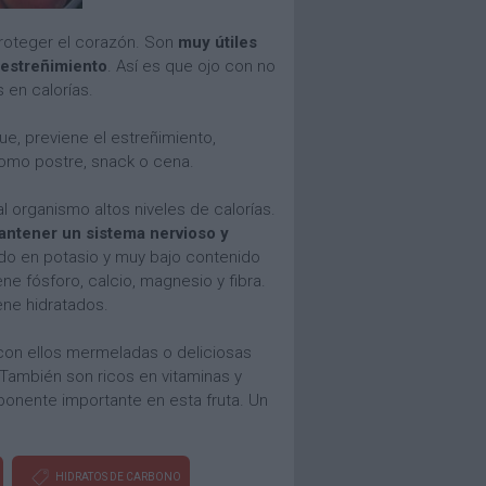
proteger el corazón. Son
muy útiles
 estreñimiento
. Así es que ojo con no
 en calorías.
que, previene el estreñimiento,
como postre, snack o cena.
al organismo altos niveles de calorías.
antener un sistema nervioso y
ido en potasio y muy bajo contenido
ne fósforo, calcio, magnesio y fibra.
ene hidratados.
 con ellos mermeladas o deliciosas
 También son ricos en vitaminas y
mponente importante en esta fruta. Un
HIDRATOS DE CARBONO