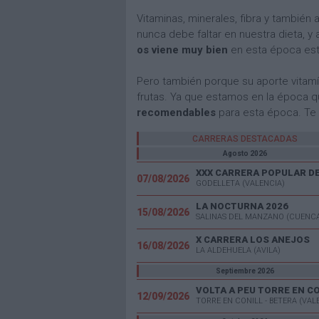
Vitaminas, minerales, fibra y también 
nunca debe faltar en nuestra dieta, y
os viene muy bien
en esta época esti
Pero también porque su aporte vitamí
frutas. Ya que estamos en la época 
recomendables
para esta época. Te
CARRERAS DESTACADAS
Agosto 2026
07/08/2026
GODELLETA (VALENCIA)
LA NOCTURNA 2026
15/08/2026
SALINAS DEL MANZANO (CUENC
X CARRERA LOS ANEJOS
16/08/2026
LA ALDEHUELA (AVILA)
Septiembre 2026
VOLTA A PEU TORRE EN C
12/09/2026
TORRE EN CONILL - BETERA (VAL