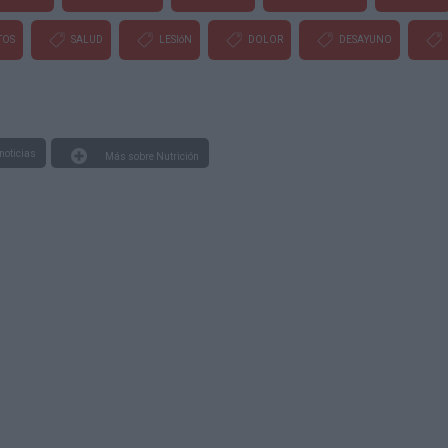
TOS
SALUD
LESIóN
DOLOR
DESAYUNO
noticias
Más sobre Nutrición