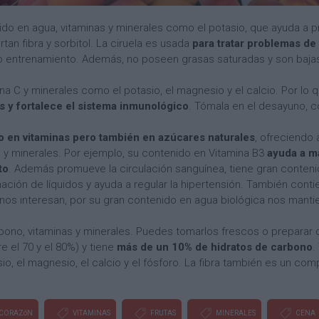
enido en agua, vitaminas y minerales como el potasio, que ayuda a 
rtan fibra y sorbitol. La ciruela es usada
para tratar problemas de
o entrenamiento. Además, no poseen grasas saturadas y son bajas
mina C y minerales como el potasio, el magnesio y el calcio. Por lo 
es y fortalece el sistema inmunológico
. Tómala en el desayuno, 
o en vitaminas pero también en azúcares naturales
, ofreciendo 
s y minerales. Por ejemplo, su contenido en Vitamina B3
ayuda a m
to
. Además promueve la circulación sanguínea, tiene gran conten
nación de líquidos y ayuda a regular la hipertensión. También contie
 nos interesan, por su gran contenido en agua biológica nos manti
rbono, vitaminas y minerales. Puedes tomarlos frescos o preparar
 el 70 y el 80%) y tiene
más de un 10% de hidratos de carbono
.
sio, el magnesio, el calcio y el fósforo. La fibra también es un co
CORAZóN
VITAMINAS
FRUTAS
MINERALES
CENA