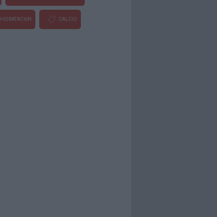
HIDRATACIóN
CALCIO