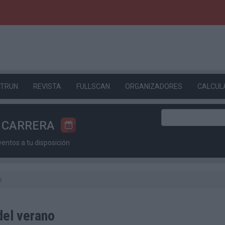
ETRUN
REVISTA
FULLSCAN
ORGANIZADORES
CALCUL
U CARRERA
ntos a tu disposición
o
del verano