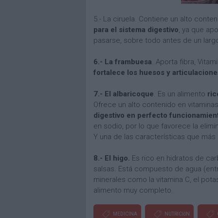
5.- La ciruela. Contiene un alto cont
para el sistema digestivo
, ya que apo
pasarse, sobre todo antes de un larg
6.- La frambuesa
. Aporta fibra, Vita
fortalece los huesos y articulacion
7.- El albaricoque
. Es un alimento
ric
Ofrece un alto contenido en vitamina
digestivo en perfecto funcionamien
en sodio, por lo que favorece la elimi
Y una de las características que más
8.- El higo.
Es rico en hidratos de ca
salsas. Está compuesto de agua (entre
minerales como la vitamina C, el pota
alimento muy completo.
MEDICINA
NUTRICIóN