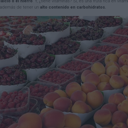
alcio o el hierro
. Y, ¿tiene vitaminas? Sí, es una fruta rica en vit
, además de tener un
alto contenido en carbohidratos.