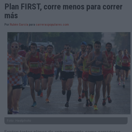
Plan FIRST, corre menos para correr
más
Por
Rubén García
para
carreraspopulares.com
Foto: Hastphoto
Existen tantos planes de entrenamiento como corredores