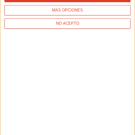
MÁS OPCIONES
NO ACEPTO
ENTRENAMIENTOS
Plan para principiantes: de cero a correr 10K en 1
hora