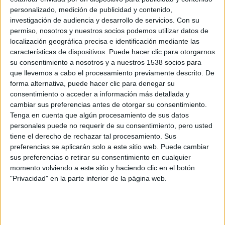
personalizado, medición de publicidad y contenido,
MARATóN
CORAZóN
MEDIO MARATóN
investigación de audiencia y desarrollo de servicios.
Con su
permiso, nosotros y nuestros socios podemos utilizar datos de
localización geográfica precisa e identificación mediante las
DESCANSO
ENTRENAMIENTOS
MEDICINA
características de dispositivos. Puede hacer clic para otorgarnos
su consentimiento a nosotros y a nuestros 1538 socios para
RECUPERACIóN
SERIES
LESIóN
PIE
que llevemos a cabo el procesamiento previamente descrito. De
forma alternativa, puede hacer clic para denegar su
CALCULADORA
consentimiento o acceder a información más detallada y
cambiar sus preferencias antes de otorgar su consentimiento.
Tenga en cuenta que algún procesamiento de sus datos
Buscador de noticias
Volver a la portada
personales puede no requerir de su consentimiento, pero usted
tiene el derecho de rechazar tal procesamiento. Sus
preferencias se aplicarán solo a este sitio web. Puede cambiar
Más sobre Entrenamientos
sus preferencias o retirar su consentimiento en cualquier
momento volviendo a este sitio y haciendo clic en el botón
59.118
"Privacidad" en la parte inferior de la página web.