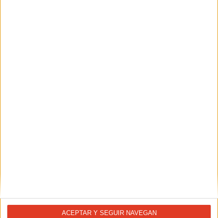
ENTRENAMIENTOS
Core para corredores: abdominales en la
piscina
ACEPTAR Y SEGUIR NAVEGAN