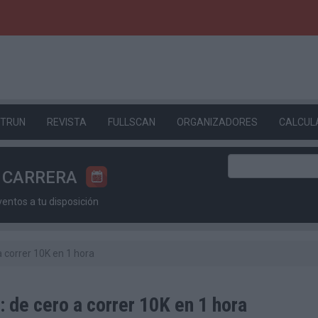
ETRUN
REVISTA
FULLSCAN
ORGANIZADORES
CALCUL
U CARRERA
ntos a tu disposición
a correr 10K en 1 hora
: de cero a correr 10K en 1 hora