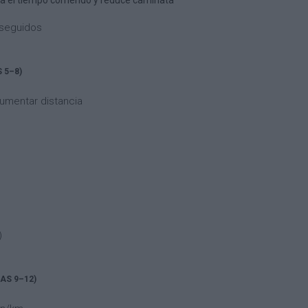
 el tiempo corriendo y reduce caminata
 seguidos
 5–8)
aumentar distancia
)
AS 9–12)