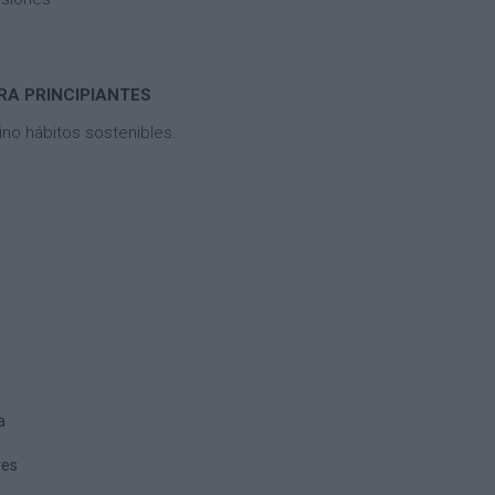
RA PRINCIPIANTES
ino hábitos sostenibles.
a
res