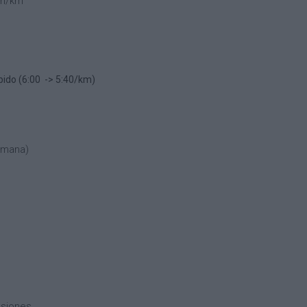
min/km
ápido (6:00 -> 5:40/km)
emana)
esiones