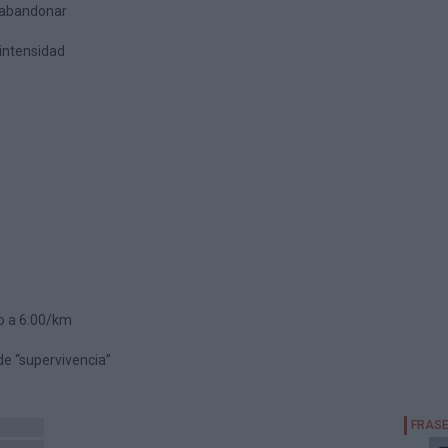
s abandonar
intensidad
o a 6:00/km
de “supervivencia”