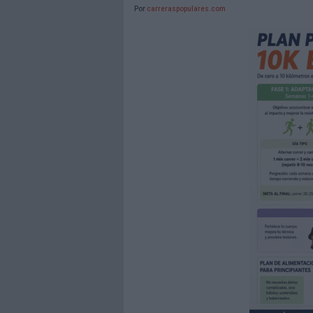
Por
carreraspopulares.com