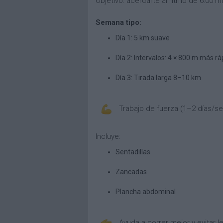
Objetivo: acercarte al ritmo de 6:00 
Semana tipo:
Día 1: 5 km suave
Día 2: Intervalos: 4 × 800 m más r
Día 3: Tirada larga 8–10 km
Trabajo de fuerza (1–2 días/s
Incluye:
Sentadillas
Zancadas
Plancha abdominal
Ayuda a correr mejor y evitar l