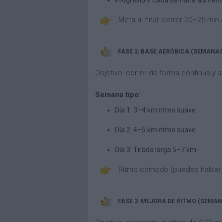
Progresión: Cada semana aumenta
Meta al final: correr 20–25 min
FASE 2: BASE AERÓBICA (SEMANAS
Objetivo: correr de forma continua y 
Semana tipo:
Día 1: 3–4 km ritmo suave
Día 2: 4–5 km ritmo suave
Día 3: Tirada larga 5–7 km
Ritmo cómodo (puedes hablar
FASE 3: MEJORA DE RITMO (SEMAN