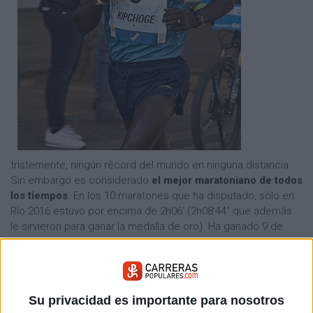
tristemente, ningún récord del mundo en ninguna distancia.
Sin embargo es considerado
el mejor maratoniano de todos
los tiempos
. En los 10 maratones que ha disputado, sólo en
Río 2016 estuvo por encima de 2h06’ (2h08’44” que además
le sirvieron para ganar la medalla de oro). Ha ganado 9 de
esos 10 maratones disputados, incluyendo tres veces el
maratón de Londres.
Nadie mejor que él para intentar la locura que Nike se inventó
Su privacidad es importante para nosotros
con el #breaking2, del cual no hemos vuelto a saber nada y