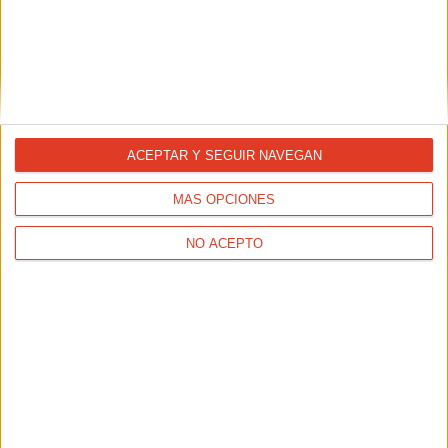
REPORTAJES
¿Será Jacob Ingebrigtsen el primer millennial europeo en
batir un récord del mundo?
TAMBIÉN TE PUEDE INTERESAR
ACEPTAR Y SEGUIR NAVEGAN
MÁS OPCIONES
NO ACEPTO