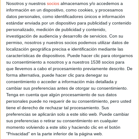
es posible que el tiempo de Kipchoge en Monza quede
Nosotros y nuestros
socios
almacenamos y/o accedemos a
para la historia como un hito de la humanidad
.
información en un dispositivo, como cookies, y procesamos
datos personales, como identificadores únicos e información
Pero de Kipchoge también mola que le hemos visto correr
estándar enviada por un dispositivo para publicidad y contenido
aquí cerca. Sigue teniendo el
récord de la San Silvestre
personalizado, medición de publicidad y contenido,
investigación de audiencia y desarrollo de servicios.
Con su
Vallecana desde 2006 con 26:54
y también le hemos visto
permiso, nosotros y nuestros socios podemos utilizar datos de
pulverizar el crono
en la Mitja de Barcelona 2013, con
localización geográfica precisa e identificación mediante las
1h00’04”
. Cuando tus ídolos han pasado tan cerca y han
características de dispositivos. Puede hacer clic para otorgarnos
dejado su huella en carreras en las que tú también has
su consentimiento a nosotros y a nuestros 1538 socios para
participado, la conexión con ellos es mucho mayor.
que llevemos a cabo el procesamiento previamente descrito. De
forma alternativa, puede hacer clic para denegar su
Queda por ver si aún tiene un conejo en la chistera. Si es
consentimiento o acceder a información más detallada y
capaz de conseguir bajar el
récord del mundo de maratón
cambiar sus preferencias antes de otorgar su consentimiento.
en ruta
, aún en posesión de ese fogonazo llamado Kimetto.
Tenga en cuenta que algún procesamiento de sus datos
Pero en realidad, aunque a sus seguidores nos alegraría
personales puede no requerir de su consentimiento, pero usted
mucho, sabemos que no necesita récords del mundo para
tiene el derecho de rechazar tal procesamiento. Sus
conquistar nuestros corazones.
preferencias se aplicarán solo a este sitio web. Puede cambiar
sus preferencias o retirar su consentimiento en cualquier
SOBRE EL AUTOR
momento volviendo a este sitio y haciendo clic en el botón
Chema Martínez Pastor
"Privacidad" en la parte inferior de la página web.
Corredor Popular