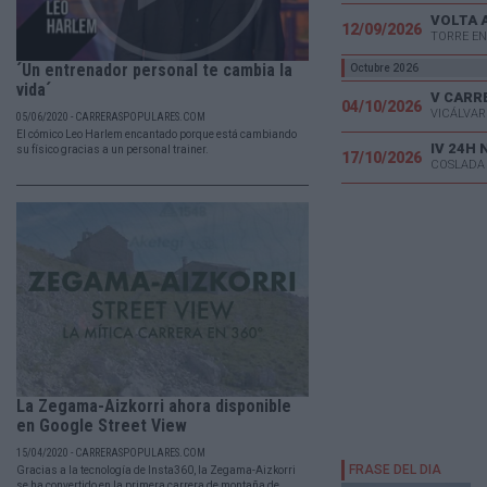
VOLTA 
12/09/2026
TORRE EN
´Un entrenador personal te cambia la
Octubre 2026
vida´
04/10/2026
VICÁLVAR
05/06/2020 - CARRERASPOPULARES.COM
El cómico Leo Harlem encantado porque está cambiando
IV 24H
su físico gracias a un personal trainer.
17/10/2026
COSLADA
La Zegama-Aizkorri ahora disponible
en Google Street View
15/04/2020 - CARRERASPOPULARES.COM
Gracias a la tecnología de Insta360, la Zegama-Aizkorri
se ha convertido en la primera carrera de montaña de