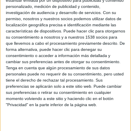
estándar enviada por un dispositivo para publicidad y contenido
personalizado, medición de publicidad y contenido,
17/07/2019 - CARRERASPOPULARES.COM
investigación de audiencia y desarrollo de servicios.
Con su
La peor desgracia que puede tener un runner... que a su
permiso, nosotros y nuestros socios podemos utilizar datos de
chica no le guste que corra. Rocio Mosca Maciel, actriz
argentina, interpreta a ´La novia no corredora´ en clave de
localización geográfica precisa e identificación mediante las
humor.
características de dispositivos. Puede hacer clic para otorgarnos
su consentimiento a nosotros y a nuestros 1538 socios para
que llevemos a cabo el procesamiento previamente descrito. De
forma alternativa, puede hacer clic para denegar su
consentimiento o acceder a información más detallada y
cambiar sus preferencias antes de otorgar su consentimiento.
Tenga en cuenta que algún procesamiento de sus datos
personales puede no requerir de su consentimiento, pero usted
tiene el derecho de rechazar tal procesamiento. Sus
preferencias se aplicarán solo a este sitio web. Puede cambiar
sus preferencias o retirar su consentimiento en cualquier
Entrenamiento Fallero 2019
momento volviendo a este sitio y haciendo clic en el botón
"Privacidad" en la parte inferior de la página web.
21/03/2019 - CARRERASPOPULARES.COM
Un año más y ya van ¡14 ediciones!, un grupo de amigos,
cada vez más grande, se junta de buena mañana en una
céntrica plaza de la capital valenciana para un peculiar
entreno al tiempo que visitan los principales monumentos
falleros de la ciudad de Valencia.