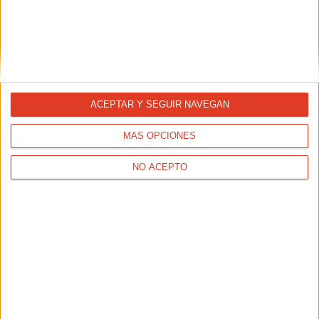
ACEPTAR Y SEGUIR NAVEGAN
Breaking2, el documental del reto
MÁS OPCIONES
29/12/2017 - CARRERASPOPULARES.COM
NO ACEPTO
Este año entre muchos otros eventos memorables
recordaremos el Breaking2, donde tres de los mejores
corredores de fondo del mundo intentaron romper barrera
de las dos horas en la maratón.