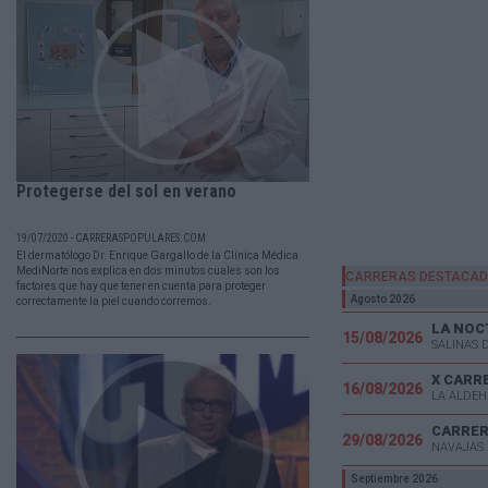
Protegerse del sol en verano
19/07/2020 - CARRERASPOPULARES.COM
El dermatólogo Dr. Enrique Gargallo de la Clínica Médica
MediNorte nos explica en dos minutos cuales son los
CARRERAS DESTACA
factores que hay que tener en cuenta para proteger
Agosto 2026
correctamente la piel cuando corremos.
LA NOC
15/08/2026
SALINAS 
X CARR
16/08/2026
LA ALDEH
CARRER
29/08/2026
NAVAJAS 
Septiembre 2026