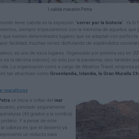
1.salida maratón Petra
 mundo tiene cabida en la expresión “
correr por la historia
”. Ya lo
esiertos, siempre tropezaremos con la memoria de aquellos que pa
que existen determinados lugares que se adaptan con perfecta ex
yor facilidad, muchas veces disfrutando de espléndidos escenari
abateos, es uno de esos lugares. Organizado por primera vez en 200
lo es la décima edición), no solo por la pandemia, sino también po
olla. La organización corre a cargo de Albatros Travel, empresa p
des tan atractivas como
Groenlandia, Islandia, la Gran Muralla C
ure-marathons
Petra
se inicia a orillas del
mar
descanso, pensado seguramente
mperaturas (43 grados a la sombra)
o jordano. Y a pesar de este
 la cabeza es que el desierto ya
 representó un reducto para