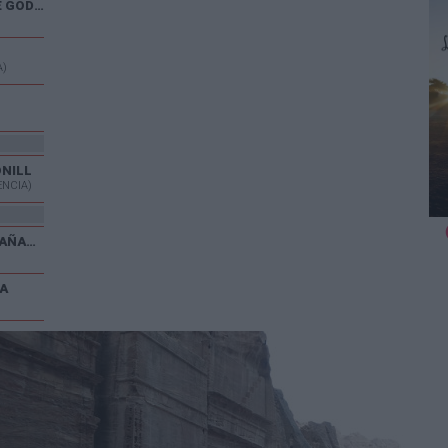
XXX CARRERA POPULAR DE GODELLETA
A)
ONILL
ENCIA)
V CARRERA POPULAR EL CAÑAVERAL
A