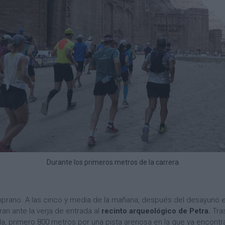
Durante los primeros metros de la carrera
mprano. A las cinco y media de la mañana, después del desayuno e
an ante la verja de entrada al
recinto arqueológico de Petra.
Tras
lida, primero 800 metros por una pista arenosa en la que ya enc