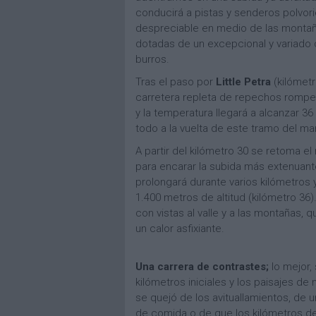
conducirá a pistas y senderos polvor
despreciable en medio de las montañ
dotadas de un excepcional y variado c
burros.
Tras el paso por
Little Petra
(kilómetr
carretera repleta de repechos rompepi
y la temperatura llegará a alcanzar 
todo a la vuelta de este tramo del 
A partir del kilómetro 30 se retoma e
para encarar la subida más extenuant
prolongará durante varios kilómetros 
1.400 metros de altitud (kilómetro 36)
con vistas al valle y a las montañas, 
un calor asfixiante.
Una carrera de contrastes;
lo mejor, 
kilómetros iniciales y los paisajes d
se quejó de los avituallamientos, de
de comida o de que los kilómetros de