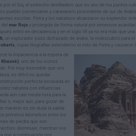
os por el Siq, el estrecho desfiladero que es uno de los puntos culm
ico pueblo comerciante y caravanero procedente de sur de Arabia 
entes escritas. Petra y los nabateos alcanzaron su esplendor entre l
 del
mar Rojo
y protegida de forma natural por inmensos acantila
pués entró en decadencia y en el siglo VII ya no era más que una 
t,
un explorador suizo disfrazado de árabe, la redescubrió para el
Roberts
, cuyas litografías extendieron el mito de Petra y causaron 
ce la impaciencia a la espera de
l Khasnè)
, uno de los iconos
do. Por muy insensible que uno
aleza, es difícil no quedar
construcción perfecta excavada en
uisitez nabatea con influencias
Queda aún casi media hora para la
fías o, mejor aún, para gozar de
te maratón es sin duda la salida
os primeros kilómetros entre los
ones de piedra que son
 hechizo disminuye, mientras nos
da que a continuación nos