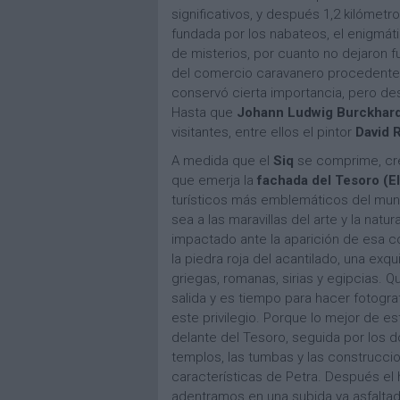
significativos, y después 1,2 kilómetr
fundada por los nabateos, el enigmát
de misterios, por cuanto no dejaron fu
del comercio caravanero procedente
conservó cierta importancia, pero des
Hasta que
Johann Ludwig Burckhard
visitantes, entre ellos el pintor
David 
A medida que el
Siq
se comprime, cre
que emerja la
fachada del Tesoro (E
turísticos más emblemáticos del mun
sea a las maravillas del arte y la natur
impactado ante la aparición de esa 
la piedra roja del acantilado, una exq
griegas, romanas, sirias y egipcias. 
salida y es tiempo para hacer fotogra
este privilegio. Porque lo mejor de es
delante del Tesoro, seguida por los d
templos, las tumbas y las construcci
características de Petra. Después el
adentramos en una subida ya asfalta