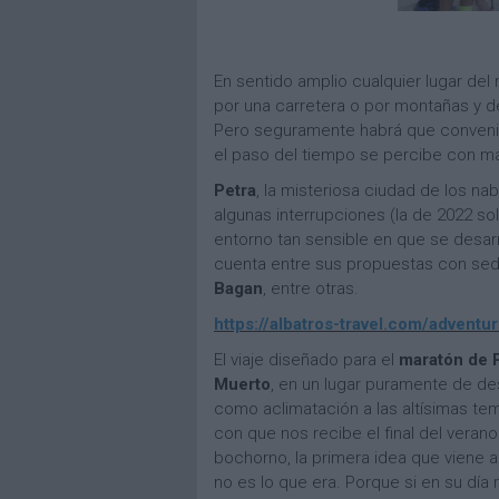
En sentido amplio cualquier lugar del
por una carretera o por montañas y d
Pero seguramente habrá que convenir 
el paso del tiempo se percibe con ma
Petra
, la misteriosa ciudad de los n
algunas interrupciones (la de 2022 so
entorno tan sensible en que se desarr
cuenta entre sus propuestas con se
Bagan
, entre otras.
https://albatros-travel.com/advent
El viaje diseñado para el
maratón de 
Muerto
, en un lugar puramente de 
como aclimatación a las altísimas te
con que nos recibe el final del veran
bochorno, la primera idea que viene a
no es lo que era. Porque si en su día