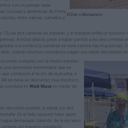
ientos con un paisaje nada
as rocosas y desérticas de Petra,
El Deir o Monasterio
olorido, entre cabras, camellos y
o 13) las dos carreras se separan, y el maratón enfila un tortuoso it
ernas. A estas alturas, pese a haber partido a las seis y media de
36 grados a la sombra (y sombras en esta carrera hay muy pocas). 
maratón, cuando muchos corredores pagan una salida demasiado i
l recorrido conjunto con la media maratón
e, una ascensión interminable que se
y que conducirá al techo de la prueba, a
. Allí se inicia un descenso muy escénico,
que concluirá en
Wadi Musa
en medio de
sin discusión posible, la salida, los dos
e montaña. En el lado opuesto hubo quien
 un agua demasiado caliente, de la escasez
 propina del maratón resultaron