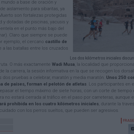
 mundo a base de oración y
de aislamiento para sibaritas, ya
 Muerto son fortalezas protegidas
 y dotadas de piscinas, yacusis y
lientela en el punto más bajo del
 mar). Claro que siempre se puede
or ejemplo, el cercano
castillo de
e a las batallas entre los cruzados
Los dos kilómetros iniciales disc
la ruta. O más exactamente
Wadi Musa
, la localidad que proporciona
as de la carrera, la sesión informativa en la que se recogen los dors
las dos pruebas a celebrar, maratón y media maratón.
Unos 250 cor
 de países, forman el pelotón de atletas
. Los participantes en 
repasar el tiempo máximo de siete horas, con un corte de tiempo 
a no estará cerrada al tráfico en el paso por carreteras, aunque en
ará prohibida en los cuatro kilómetros iniciales
, durante la trav
cuidado con los perros sueltos, que pueden ser agresivos.