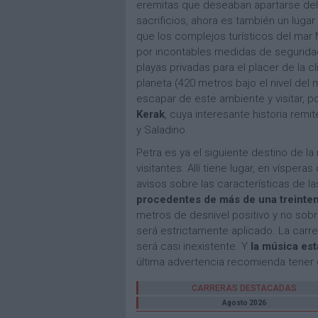
eremitas que deseaban apartarse del
sacrificios, ahora es también un lugar 
que los complejos turísticos del mar
por incontables medidas de seguridad
playas privadas para el placer de la c
planeta (420 metros bajo el nivel del
escapar de este ambiente y visitar, p
Kerak
, cuya interesante historia remit
y Saladino.
Petra es ya el siguiente destino de 
visitantes. Allí tiene lugar, en vísper
avisos sobre las características de 
procedentes de más de una treintena
metros de desnivel positivo y no sob
será estrictamente aplicado. La carrer
será casi inexistente. Y
la música est
última advertencia recomienda tener 
CARRERAS DESTACADAS
Agosto 2026