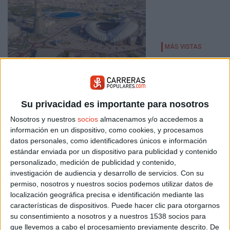
Todo lo que debes saber sobre el
equipo español que competirá en Doha
24/09/2019 - RFEA
38 atletas españoles competirán en el Campeonato del
Mundo de Atletismo, un campeonato que inicio su
Su privacidad es importante para nosotros
andadura hace 36 años y que llega a su 17ª edición. Te
contamos a continuación absolutamente todo sobre el
Nosotros y nuestros
socios
almacenamos y/o accedemos a
equipo español en Doha.
información en un dispositivo, como cookies, y procesamos
datos personales, como identificadores únicos e información
estándar enviada por un dispositivo para publicidad y contenido
personalizado, medición de publicidad y contenido,
investigación de audiencia y desarrollo de servicios.
Con su
permiso, nosotros y nuestros socios podemos utilizar datos de
localización geográfica precisa e identificación mediante las
características de dispositivos. Puede hacer clic para otorgarnos
su consentimiento a nosotros y a nuestros 1538 socios para
que llevemos a cabo el procesamiento previamente descrito. De