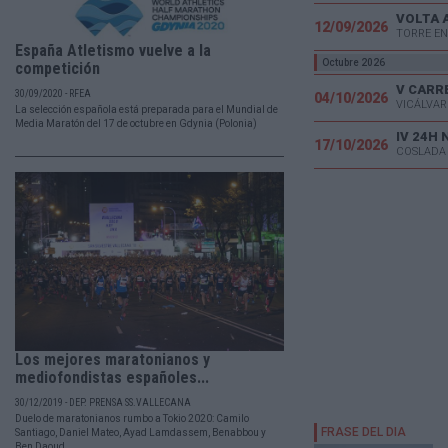
VOLTA 
12/09/2026
TORRE EN
España Atletismo vuelve a la
Octubre 2026
competición
30/09/2020 - RFEA
04/10/2026
VICÁLVAR
La selección española está preparada para el Mundial de
Media Maratón del 17 de octubre en Gdynia (Polonia)
IV 24H
17/10/2026
COSLADA
Los mejores maratonianos y
mediofondistas españoles...
30/12/2019 - DEP. PRENSA SS.VALLECANA
Duelo de maratonianos rumbo a Tokio 2020: Camilo
Santiago, Daniel Mateo, Ayad Lamdassem, Benabbou y
Ben Daoud