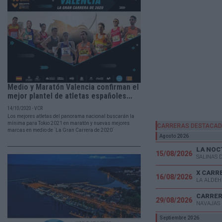
Medio y Maratón Valencia confirman el
mejor plantel de atletas españoles...
14/10/2020 - VCR
Los mejores atletas del panorama nacional buscarán la
mínima para Tokio 2021 en maratón y nuevas mejores
CARRERAS DESTACA
marcas en medio de ´La Gran Carrera de 2020´
Agosto 2026
LA NOC
15/08/2026
SALINAS 
X CARR
16/08/2026
LA ALDEH
CARRER
29/08/2026
NAVAJAS 
Septiembre 2026