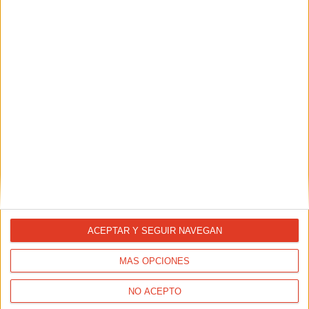
sin medallas
14/08/2017 - CARLOS DOMINGO
Cuando se apagan los focos del estadio llega el turno de
las valoraciones con números en la mano. Los datos no
engañan y, como subrayaba Ramón Cid, seleccionador
nacional de la RFEA, “si torturas los datos te dicen lo que tú
quieras”
ACEPTAR Y SEGUIR NAVEGAN
Mechaal se cita con la historia
MÁS OPCIONES
12/08/2017 - CARLOS DOMINGO
“Una final entre 3:38 y 3:34 sería perfecta”. Adel Mechaal lo
tiene claro, quiere una final rápida, lo decía aún con las
NO ACEPTO
pulsaciones del atleta que termina de llegar a meta en la
semifinal de un campeonato del mundo.