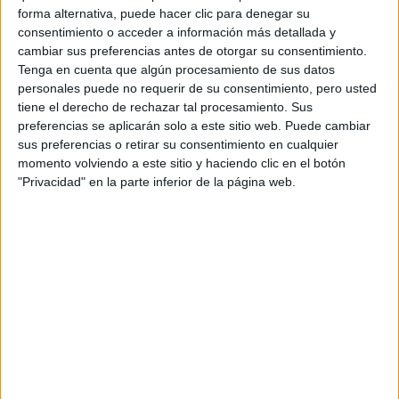
forma alternativa, puede hacer clic para denegar su
Todo sobre La Nucía 2019
consentimiento o acceder a información más detallada y
cambiar sus preferencias antes de otorgar su consentimiento.
30/08/2019 - RFEA
Tenga en cuenta que algún procesamiento de sus datos
547 atletas inscritos a la 99 edición del Campeonato de
personales puede no requerir de su consentimiento, pero usted
España absoluto de atletismo que se celebra este fin de
semana por primera vez en Alicante, concretamente en la
tiene el derecho de rechazar tal procesamiento. Sus
Nucía.
preferencias se aplicarán solo a este sitio web. Puede cambiar
sus preferencias o retirar su consentimiento en cualquier
momento volviendo a este sitio y haciendo clic en el botón
"Privacidad" en la parte inferior de la página web.
La España que veremos en Berlín
(hombres)
26/07/2018 - CARLOS DOMINGO
Centrándonos solo en la categoría masculina son 52 los
nombres que figuran en la extensa lista de elegidos. El