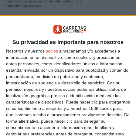
mundo se reúnen para mostrar sus habilidades en una
amplia gama de deportes.
Su privacidad es importante para nosotros
Nosotros y nuestros
socios
almacenamos y/o accedemos a
información en un dispositivo, como cookies, y procesamos
datos personales, como identificadores únicos e información
estándar enviada por un dispositivo para publicidad y contenido
personalizado, medición de publicidad y contenido,
¿Puedo correr si tengo una hernia?
investigación de audiencia y desarrollo de servicios.
Con su
permiso, nosotros y nuestros socios podemos utilizar datos de
27/07/2020 - FISIOTERAPIA BANDO
localización geográfica precisa e identificación mediante las
Sois muchos los que os preguntáis si podéis correr con
hernias. La respuesta no es fácil de contestar, porque
características de dispositivos. Puede hacer clic para otorgarnos
depende de muchos factores. Más bien la pregunta sería:
su consentimiento a nosotros y a nuestros 1538 socios para
ahora que sé que tengo una hernia discal, ¿puedo correr?
Fisioterapia Bando nos da las respuestas.
que llevemos a cabo el procesamiento previamente descrito. De
forma alternativa, puede hacer clic para denegar su
consentimiento o acceder a información más detallada y
cambiar sus preferencias antes de otorgar su consentimiento.