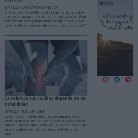
20/11/2025 - CARRERASPOPULARES.COM
Una simple almohadilla rígida de espuma. Eso es todo lo
que puede separar una molestia de su recuperación. Para
dolencias menores y para estirar o recuperar después de
correr, puede ser una excelente opción. ¿Las has probado?
La salud de tus rodillas depende de su
estabilidad
15/10/2024 - PLENUM PILATES
La rodilla es una de las articulaciones que más sufre
corriendo, no solo por el impacto de la carrera, sino porque
cumple un papel estabilizador, ya que hace de enlace entre
otras articulaciones más móviles como el tobillo y la
cadera.