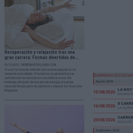
Recuperación y relajación tras una
gran carrera: Formas divertidas de...
29/12/2025 - CARRERASPOPULARES.COM
Cruzar la línea de meta de una carrera popular es un
momento inolvidable. El esfuerzo, la adrenalina y la
CARRERAS DESTACA
satisfacción se mezclan en una euforia única. Sin
Agosto 2026
embargo, después de ese pico de energía, el cuerpo
necesita tiempo para recuperarse y reparar los músculos
LA NOC
fatigados.
15/08/2026
SALINAS 
X CARR
16/08/2026
LA ALDEH
CARRER
29/08/2026
NAVAJAS 
Septiembre 2026