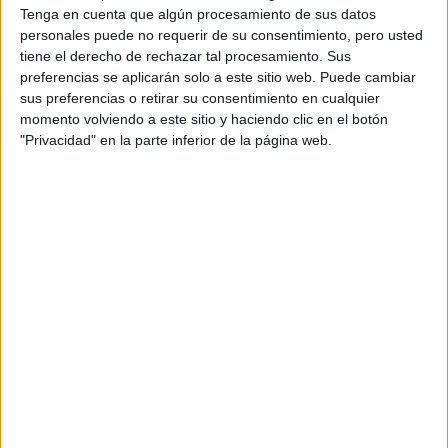
Tenga en cuenta que algún procesamiento de sus datos
personales puede no requerir de su consentimiento, pero usted
tiene el derecho de rechazar tal procesamiento. Sus
preferencias se aplicarán solo a este sitio web. Puede cambiar
sus preferencias o retirar su consentimiento en cualquier
momento volviendo a este sitio y haciendo clic en el botón
"Privacidad" en la parte inferior de la página web.
¿Es mejor que esperemos a volver a
los gimnasios?
21/05/2020 - FRANCISCO GILO (1943 - 2024)
La vuelta a los gimnasios no es inminente y por supuesto,
no será como la situación que dejamos cuando nos
confinaron. Habrá muchas restricciones por las medidas
de seguridad y el distanciamiento social.