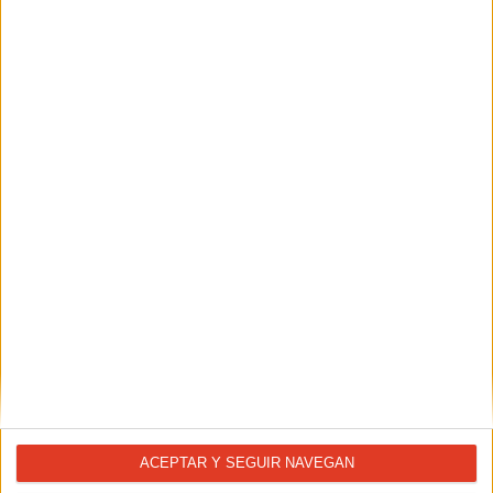
La importancia del core: ¿necesitamos
un six-pack para correr?
07/05/2019 - FISIOTERAPIA BANDO
Se habla mucho de la importancia del ´core´ para poder
correr mejor y no lesionarnos. Pero ¿tenemos claro de qué
se trata? Y lo más importante: ¿cómo se fortalece?
ACEPTAR Y SEGUIR NAVEGAN