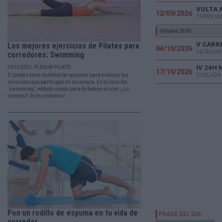
VOLTA 
12/09/2026
TORRE EN
Octubre 2026
Los mejores ejercicios de Pilates para
04/10/2026
VICÁLVAR
corredores: Swimming
IV 24H
26/12/2025 - PLENUM PILATES
17/10/2026
COSLADA
El pilates tiene multitud de opciones para trabajar los
músculos que participan en la carrera. Es el caso del
´swimming´, método usado para fortalecer el core. ¿Lo
conoces? ¡Te lo contamos!
Pon un rodillo de espuma en tu vida de
corredor