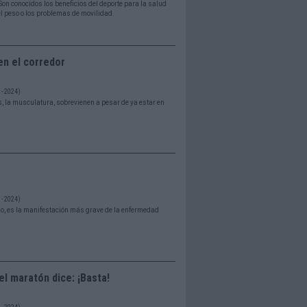
Son conocidos los beneficios del deporte para la salud
l peso o los problemas de movilidad.
n el corredor
- 2024)
s, la musculatura, sobrevienen a pesar de ya estar en
- 2024)
io, es la manifestación más grave de la enfermedad
l maratón dice: ¡Basta!