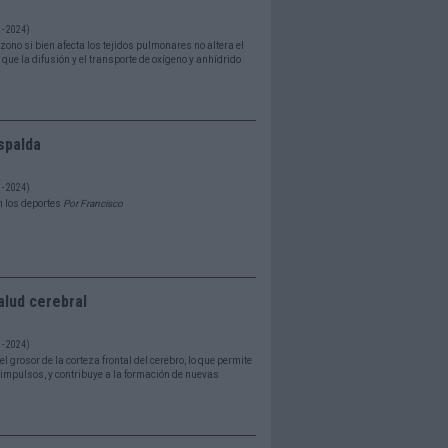
- 2024)
zono si bien afecta los tejidos pulmonares no altera el
 que la difusión y el transporte de oxígeno y anhídrido
spalda
- 2024)
n los deportes
Por Francisco
alud cerebral
- 2024)
l grosor de la corteza frontal del cerebro, lo que permite
s impulsos, y contribuye a la formación de nuevas