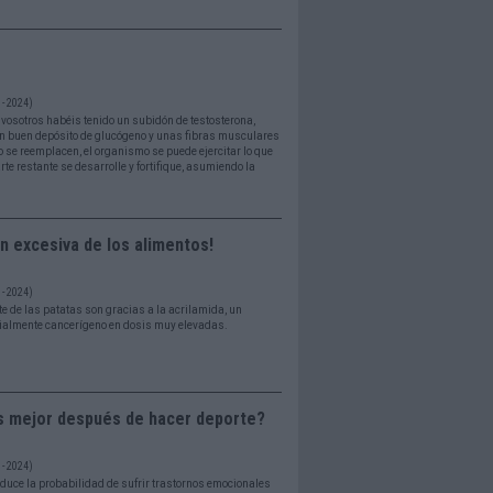
- 2024)
vosotros habéis tenido un subidón de testosterona,
un buen depósito de glucógeno y unas fibras musculares
 se reemplacen, el organismo se puede ejercitar lo que
te restante se desarrolle y fortifique, asumiendo la
n excesiva de los alimentos!
- 2024)
nte de las patatas son gracias a la acrilamida, un
ialmente cancerígeno en dosis muy elevadas.
s mejor después de hacer deporte?
- 2024)
 reduce la probabilidad de sufrir trastornos emocionales