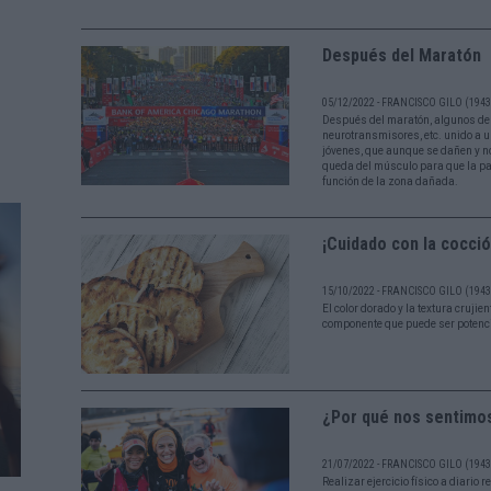
Después del Maratón
05/12/2022 - FRANCISCO GILO (1943 
Después del maratón, algunos de 
neurotransmisores, etc. unido a 
jóvenes, que aunque se dañen y no
queda del músculo para que la par
función de la zona dañada.
¡Cuidado con la cocció
15/10/2022 - FRANCISCO GILO (1943 
El color dorado y la textura crujie
componente que puede ser potenc
¿Por qué nos sentimo
21/07/2022 - FRANCISCO GILO (1943 
Realizar ejercicio físico a diario