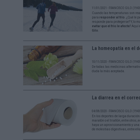
11/01/2021 - FRANCISCO GILO (1943 
Cuando las temperaturas son rea
para
responder al frío
. ¿Qué le 
responde para protegerse? Y, lo m
evitar que el frío le afecte
? Aquí 
Gilo
.
La homeopatía en el d
10/11/2020 - FRANCISCO GILO (1943 
De todas las medicinas alternati
duda la más aceptada.
La diarrea en el corre
04/08/2020 - FRANCISCO GILO (1943 
En los deportes de larga duración 
maratón o el triatlón, entre otros,
haya un aprovisionamiento y una a
de molestias digestivas, entre ell