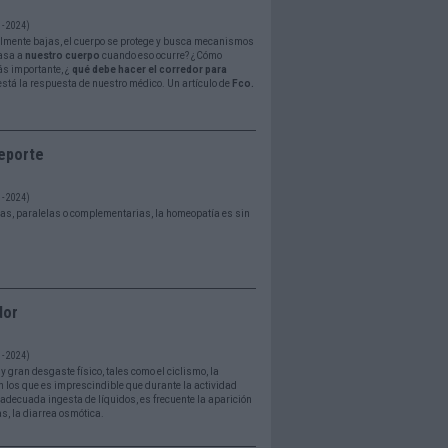
- 2024)
lmente bajas, el cuerpo se protege y busca mecanismos
pasa a
nuestro cuerpo
cuando eso ocurre? ¿Cómo
ás importante, ¿
qué debe hacer el corredor para
está la respuesta de nuestro médico. Un artículo de
Fco.
eporte
- 2024)
vas, paralelas o complementarias, la homeopatía es sin
dor
- 2024)
y gran desgaste físico, tales como el ciclismo, la
 en los que es imprescindible que durante la actividad
decuada ingesta de líquidos, es frecuente la aparición
as, la diarrea osmótica.