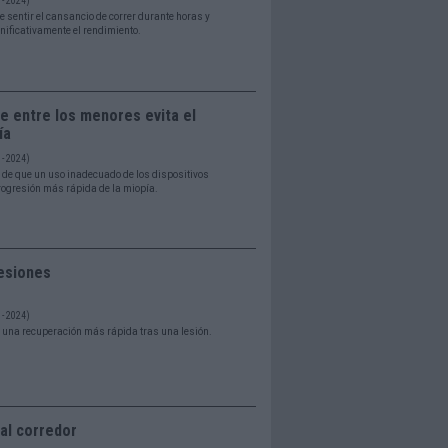
- 2024)
e sentir el cansancio de correr durante horas y
gnificativamente el rendimiento.
bre entre los menores evita el
ía
- 2024)
 de que un uso inadecuado de los dispositivos
rogresión más rápida de la miopía.
lesiones
- 2024)
e una recuperación más rápida tras una lesión.
al corredor