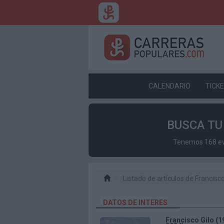
CALENDARIO
TICK
BUSCA T
Tenemos 168 eve
Listado de artículos de Francisco
DATOS DE INTERES
Francisco Gilo (1