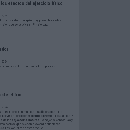
los efectos del ejercicio físico
- 2024)
os por su efecto terapéutico y preventivo de las
visión que se publica en Physiology.
redor
- 2024)
en en el estado inmunitario del deportista...
nte el frío
- 2024)
stas. De hecho, son muchos los aficionados a las
la nieve
, en condiciones de
frío extremo
en ocasiones. El
 ante las
bajas temperaturas
. Lo mejor es conocerlas y
ectos nocivos que puedan provocar situaciones
Gilo
nos lo cuenta en este artículo.