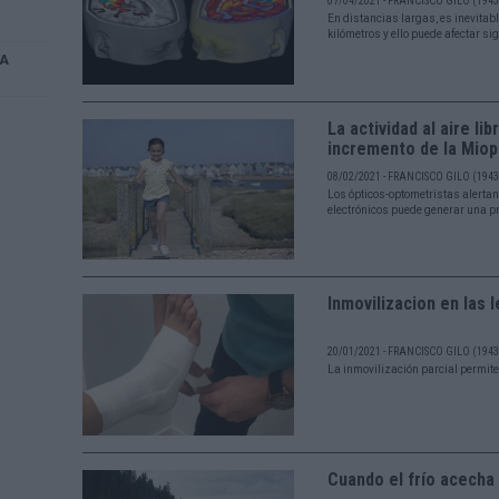
07/04/2021 - FRANCISCO GILO (1943 
En distancias largas, es inevitabl
kilómetros y ello puede afectar si
La actividad al aire li
incremento de la Miop
08/02/2021 - FRANCISCO GILO (1943 
Los ópticos-optometristas alertan
electrónicos puede generar una p
Inmovilizacion en las 
20/01/2021 - FRANCISCO GILO (1943 
La inmovilización parcial permit
Cuando el frío acecha 