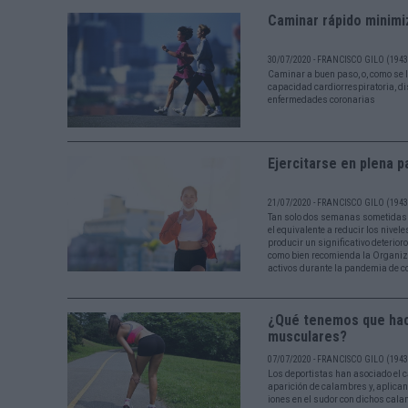
Caminar rápido minimi
30/07/2020 - FRANCISCO GILO (1943 
Caminar a buen paso, o, como se 
capacidad cardiorrespiratoria, dis
enfermedades coronarias
Ejercitarse en plena 
21/07/2020 - FRANCISCO GILO (1943 
Tan solo dos semanas sometidas a
el equivalente a reducir los nivele
producir un significativo deterior
como bien recomienda la Organiz
activos durante la pandemia de c
¿Qué tenemos que hace
musculares?
07/07/2020 - FRANCISCO GILO (1943 
Los deportistas han asociado el ca
aparición de calambres y, aplican
iones en el sudor con dichos cal