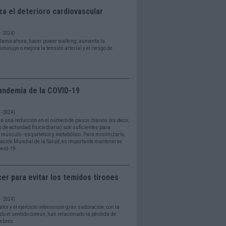
za el deterioro cardiovascular
- 2024)
llama ahora, hacer power walking, aumenta la
minuye o mejora la tensión arterial y el riesgo de
pandemia de la COVID-19
- 2024)
 una reducción en el número de pasos diarios (es decir,
s de actividad física diaria) son suficientes para
o músculo - esquelético y metabólico. Para minimizarlo,
ación Mundial de la Salud, es importante mantenerse
ovid-19.
r para evitar los temidos tirones
- 2024)
lor y el ejercicio intenso con gran sudoración, con la
do el sentido común, han relacionado la pérdida de
ambres