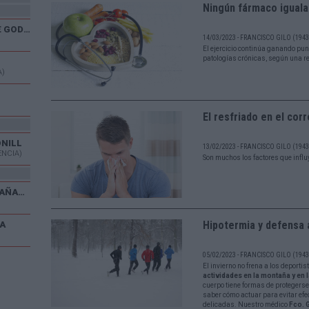
Ningún fármaco iguala 
XXX CARRERA POPULAR DE GODELLETA
14/03/2023 - FRANCISCO GILO (1943 
El ejercicio continúa ganando punt
patologías crónicas, según una re
A)
El resfriado en el cor
ONILL
13/02/2023 - FRANCISCO GILO (1943 
ENCIA)
Son muchos los factores que influy
V CARRERA POPULAR EL CAÑAVERAL
Hipotermia y defensa a
A
05/02/2023 - FRANCISCO GILO (1943 
El invierno no frena a los deporti
actividades en la montaña y en 
cuerpo tiene formas de protegerse
saber cómo actuar para evitar ef
delicadas. Nuestro médico
Fco. 